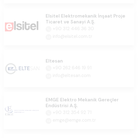
Elsitel Elektromekanik İnşaat Proje
Ticaret ve Sanayi A.Ş.
+90 312 446 36 30
info@elsitel.com.tr
Eltesan
+90 262 646 19 91
info@eltesan.com
EMGE Elektro Mekanik Gereçler
Endüstrisi A.Ş.
+90 312 354 92 71
emge@emge.com.tr