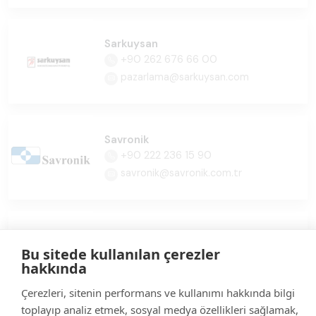
Sarkuysan
+90 262 676 66 00
pazarlama@sarkuysan.com
Savronik
+90 222 236 15 90
savronik@savronik.com.tr
Shadowline Polimer
+90 216 575 11 62
Bu sitede kullanılan çerezler
hakkında
info@shadowline.com.tr
Çerezleri, sitenin performans ve kullanımı hakkında bilgi
toplayıp analiz etmek, sosyal medya özellikleri sağlamak,