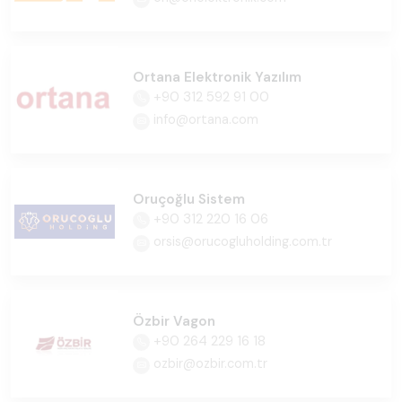
Ortana Elektronik Yazılım
+90 312 592 91 00
info@ortana.com
Oruçoğlu Sistem
+90 312 220 16 06
orsis@orucogluholding.com.tr
Özbir Vagon
+90 264 229 16 18
ozbir@ozbir.com.tr