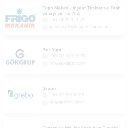
Frigo Mekanik İnşaat Tesisat ve Taah.
Sanayi ve Tic. A.Ş.
+90 216 623 21 73
gursoy.aydin@frigomekanik.com
Gök Yapı
+90 212 698 97 78
info@gokgrup.com
Grebo
+90 312 815 14 53
info@grebo.com.tr