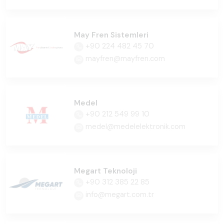
May Fren Sistemleri
+90 224 482 45 70
mayfren@mayfren.com
Medel
+90 212 549 99 10
medel@medelelektronik.com
Megart Teknoloji
+90 312 385 22 85
info@megart.com.tr