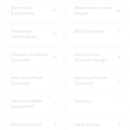
Electrical
Maintenance and
27
25
Equipment
Repair
Passenger
Bogi Systems
21
22
Information
Systems
Chassis and Body
Interior and
20
18
Systems
Exterior Design
Axle and Wheel
Auxiliary Power
11
9
Systems
Systems
Vehicle Rubber
Battery
7
9
Equipment
Drive Systems
Gear Group
5
5