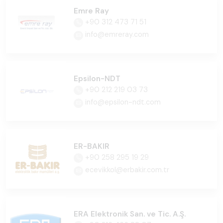
Emre Ray
+90 312 473 71 51
info@emreray.com
Epsilon-NDT
+90 212 219 03 73
info@epsilon-ndt.com
ER-BAKIR
+90 258 295 19 29
ecevikkol@erbakir.com.tr
ERA Elektronik San. ve Tic. A.Ş.