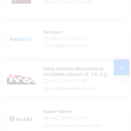
+90 352 207 70 00
Kentkart
+90 232 445 61 81
info@kentkart.com
KREA MAKİNA MÜHENDİSLİK
SAVUNMA SANAYİ VE TİC. A.Ş
+90 232 877 11 99
sales@kreamakina.com
Makel Yalıtım
+90 312 847 53 43
info@makelizolasyon.com