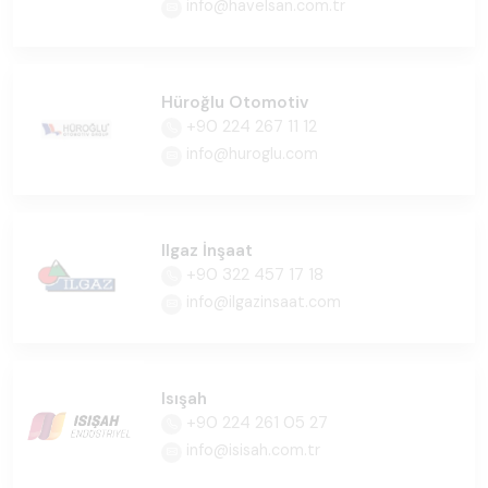
info@havelsan.com.tr
Hüroğlu Otomotiv
+90 224 267 11 12
info@huroglu.com
Ilgaz İnşaat
+90 322 457 17 18
info@ilgazinsaat.com
Isışah
+90 224 261 05 27
info@isisah.com.tr