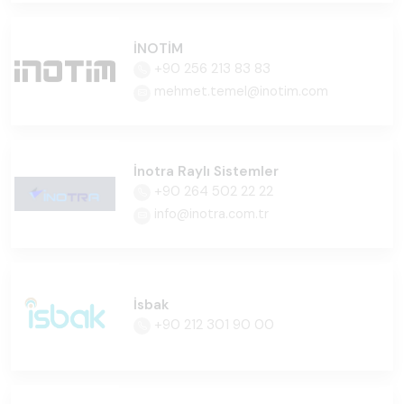
İNOTİM
+90 256 213 83 83
mehmet.temel@inotim.com
İnotra Raylı Sistemler
+90 264 502 22 22
info@inotra.com.tr
İsbak
+90 212 301 90 00