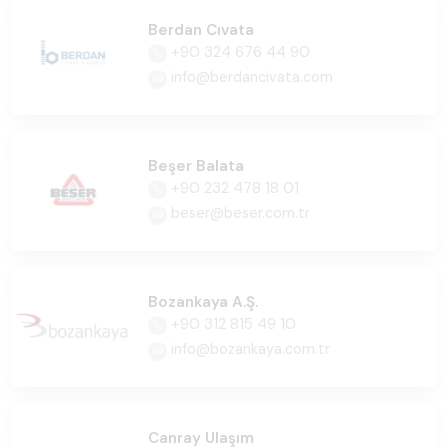
Berdan Cıvata
+90 324 676 44 90
info@berdancivata.com
Beşer Balata
+90 232 478 18 01
beser@beser.com.tr
Bozankaya A.Ş.
+90 312 815 49 10
info@bozankaya.com.tr
Canray Ulaşım