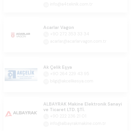
info@a4teknik.com.tr
Acarlar Vagon
+90 272 353 33 34
acarlar@acarlarvagon.com.tr
Ak Çelik Eşya
+90 264 229 43 95
bilgi@akcelikesya.com
ALBAYRAK Makine Elektronik Sanayi
ve Ticaret LTD. ŞTİ.
+90 222 236 21 01
info@albayrakmakine.com.tr