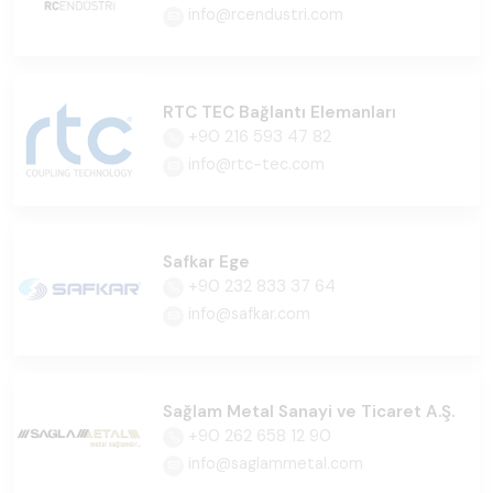
info@rcendustri.com
RTC TEC Bağlantı Elemanları
+90 216 593 47 82
info@rtc-tec.com
Safkar Ege
+90 232 833 37 64
info@safkar.com
Sağlam Metal Sanayi ve Ticaret A.Ş.
+90 262 658 12 90
info@saglammetal.com