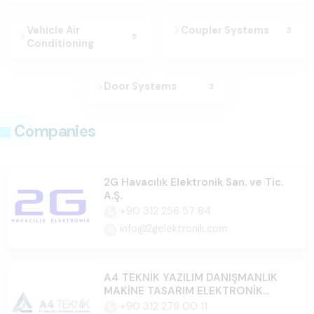
Vehicle Air
Coupler Systems
3
5
Conditioning
Door Systems
3
Companies
2G Havacılık Elektronik San. ve Tic.
A.Ş.
+90 312 256 57 84
info@2gelektronik.com
A4 TEKNİK YAZILIM DANIŞMANLIK
MAKİNE TASARIM ELEKTRONİK
İTH.İHR.SAN.TİC.LTD.ŞTİ.
+90 312 279 00 11