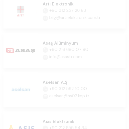
Artı Elektronik
+90 312 257 26 83
bilgi@artielektronik.com.tr
Asaş Alüminyum
+90 216 680 07 80
info@asastr.com
Aselsan A.Ş.
+90 312 592 10 00
aselsan@hs02.kep.tr
Asis Elektronik
+90 212 855 54 84