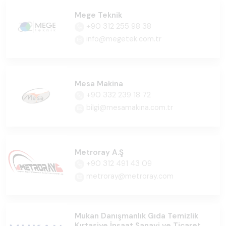
Mege Teknik
+90 312 255 98 38
info@megetek.com.tr
Mesa Makina
+90 332 239 18 72
bilgi@mesamakina.com.tr
Metroray A.Ş
+90 312 491 43 09
metroray@metroray.com
Mukan Danışmanlık Gıda Temizlik
Kırtasiye İnşaat Sanayi ve Ticaret