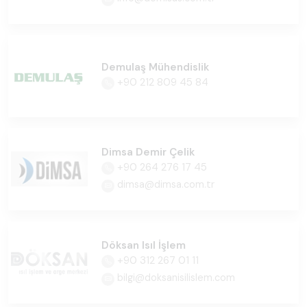
Demulaş Mühendislik
+90 212 809 45 84
Dimsa Demir Çelik
+90 264 276 17 45
dimsa@dimsa.com.tr
Döksan Isıl İşlem
+90 312 267 01 11
bilgi@doksanisilislem.com