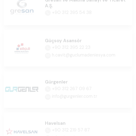
Gresan ve Makina Sanayi ve Ticaret
A.Ş.
+90 312 395 54 38
Güçsoy Asansör
+90 312 395 22 23
h.cavit@guclumadeniesya.com
Gürgenler
+90 312 267 09 67
info@gurgenler.com.tr
Havelsan
+90 312 219 57 87