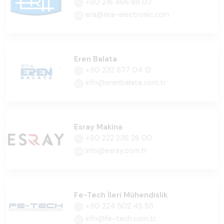
+90 216 466 88 07
era@era-electronic.com
Eren Balata
+90 232 877 04 12
info@erenbalata.com.tr
Esray Makina
+90 222 236 26 00
info@esray.com.tr
Fe-Tech İleri Mühendislik
+90 224 502 45 55
info@fe-tech.com.tr