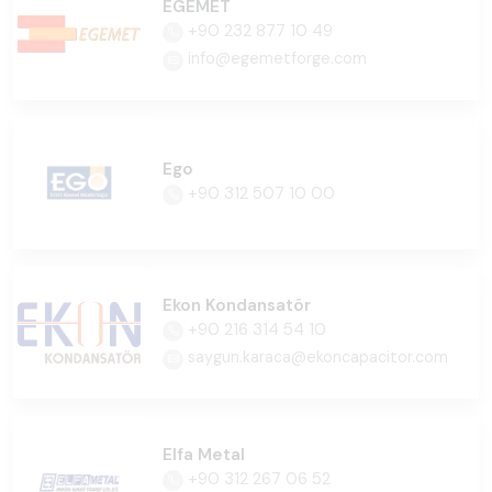
EGEMET
+90 232 877 10 49
info@egemetforge.com
Ego
+90 312 507 10 00
Ekon Kondansatör
+90 216 314 54 10
saygun.karaca@ekoncapacitor.com
Elfa Metal
+90 312 267 06 52