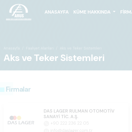
ANASAYFA
KÜME HAKKINDA
FIRM
Anasayfa
Faaliyet Alanları
Aks ve Teker Sistemleri
Aks ve Teker Sistemleri
Firmalar
DAS LAGER RULMAN OTOMOTİV
SANAYİ TİC. A.Ş.
+90 222 236 22 05
info@daslager.com.tr