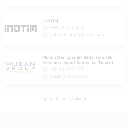
İNOTİM
+90 256 213 83 83
mehmet.temel@inotim.com
Mukan Danışmanlık Gıda Temizlik
Kırtasiye İnşaat Sanayi ve Ticaret
Ltd.Şti
+90 312 473 11 75
mukan@mukan.com
Toplam 9 sonuç bulundu