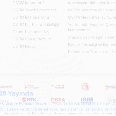
OSTİM Kooperatifi
İş ve İnşaat Makineleri Kü
OSTİM Teknik Üniversitesi
OSTİM Savunma ve Havacıl
OSTİM İstihdam Ofisi
OSTİM Medikal Sanayi Küm
OSTİM Dış Ticaret Günlüğü
Yenilenebilir Enerji ve Çevre
Kümelenmesi
Ostim Teknopark A.Ş.
Anadolu Raylı Ulaşım Siste
OSTİM Spare Parts Inc.
Kauçuk Teknolojileri Kümel
OSTİM Radyo
Haberleşme Teknolojileri 
25 Yayında
 Ulusal ve Küresel Perspektif ARUS tarafından hazırlanan "Raylı S
", Türkiye ve dünya genelindeki raylı sistemler sektörünü teknoloj
iyet gösteren üreticileri, tedarikçileri, teknoloji firmalarını, üniversiteleri ve kam
psamlı biçimde ele alan bir referans çalışmasıdır.