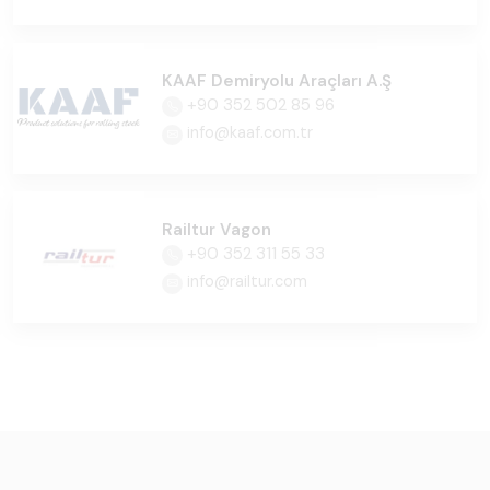
KAAF Demiryolu Araçları A.Ş
+90 352 502 85 96
info@kaaf.com.tr
Railtur Vagon
+90 352 311 55 33
info@railtur.com