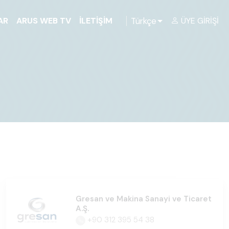
Türkçe
AR
ARUS WEB TV
İLETIŞIM
ÜYE GIRIŞI
Gresan ve Makina Sanayi ve Ticaret
A.Ş.
+90 312 395 54 38