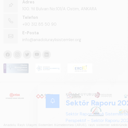
Adres
100. Yıl Bulvarı No:101/A Ostim, ANKARA
Telefon
+90 312 85 50 90
E-Posta
info@anadoluraylisistemler.org
KÜME DUYURUSU
Sektör Raporu 20
Sektör Raporu Raylı Sistemlerde
Perspektif – Sektör Raporu 2025
Anadolu Raylı Ulaşım Sistemleri Kümelenmesi (ARUS), raylı sistemler sektöründe faal
gelecek perspektifi açısından ka