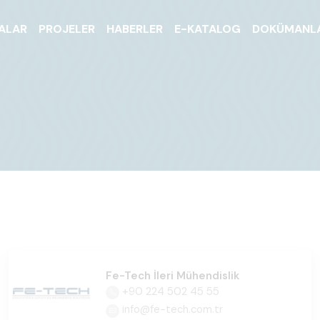
ALAR
PROJELER
HABERLER
E-KATALOG
DOKÜMANL
Fe-Tech İleri Mühendislik
+90 224 502 45 55
info@fe-tech.com.tr