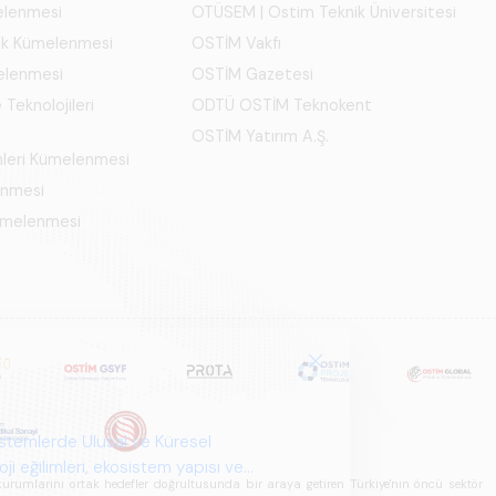
melenmesi
OTÜSEM | Ostim Teknik Üniversitesi
ık Kümelenmesi
OSTİM Vakfı
elenmesi
OSTİM Gazetesi
 Teknolojileri
ODTÜ OSTİM Teknokent
OSTİM Yatırım A.Ş.
mleri Kümelenmesi
enmesi
Kümelenmesi
istemlerde Ulusal ve Küresel
i eğilimleri, ekosistem yapısı ve
u kurumlarını ortak hedefler doğrultusunda bir araya getiren Türkiye'nin öncü sektör