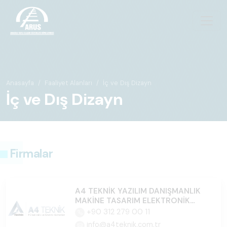
Anasayfa
Faaliyet Alanları
İç ve Dış Dizayn
İç ve Dış Dizayn
Firmalar
A4 TEKNİK YAZILIM DANIŞMANLIK
MAKİNE TASARIM ELEKTRONİK
İTH.İHR.SAN.TİC.LTD.ŞTİ.
+90 312 279 00 11
info@a4teknik.com.tr