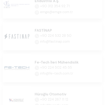
Endüstrisi A.Ş.
+90 312 354 92 71
emge@emge.com.tr
FASTİNAP
+90 224 532 28 50
info@fastinap.com
Fe-Tech İleri Mühendislik
+90 224 502 45 55
info@fe-tech.com.tr
Hüroğlu Otomotiv
+90 224 267 11 12