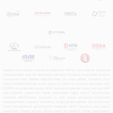
perspektifi
açısından kapsamlı
biçimde ele alan
bir referans
çalışmasıdır.
Anadolu Raylı Ulaşım Sistemleri Kümelenmesi (ARUS), raylı sistemler sektöründe
faaliyet gösteren üreticileri, tedarikçileri, teknoloji firmalarını, üniversiteleri ve kamu
kurumlarını ortak hedefler doğrultusunda bir araya getiren Türkiye'nin öncü
sektör kümelenmelerinden biridir. Güçlü bir üretim ve inovasyon ekosistemi olan
OSTİM'in öncülüğünde kurulan ARUS; demiryolu sistemleri, metro, tramvay, hafif
raylı sistemler, yüksek hızlı trenler, lokomotifler, vagon üretimi, sinyalizasyon
sistemleri, elektrifikasyon çözümleri ve raylı ulaşım altyapıları alanlarında
faaliyet gösteren paydaşlar arasında iş birliğini geliştirmektedir. Yerli ve milli raylı
sistem teknolojilerinin geliştirilmesini hedefleyen ARUS, Türkiye'nin raylı ulaşım
sanayisinin rekabet gücünü artıran önemli bir platform olarak çalışmalarını