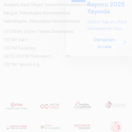
Raporu 2025
Anadolu Raylı Ulaşım Sistemleri Kümelenmesi
Yayında
Kauçuk Teknolojileri Kümelenmesi
Haberleşme Teknolojileri Kümelenmesi
Sektör Raporu Raylı
Sistemlerde Ulusal
OTÜSEM | Ostim Teknik Üniversitesi
ve Küresel
Detayları
OSTİM Vakfı
Perspektif ARUS
incele
OSTİM Gazetesi
tarafından
hazırlanan "Raylı
ODTÜ OSTİM Teknokent
Sistemlerde Ulusal
OSTİM Yatırım A.Ş.
ve Küresel
Perspektif – Sektör
Raporu 2025",
Türkiye ve dünya
genelindeki raylı
sistemler
sektörünü teknoloji
eğilimleri,
ekosistem yapısı
ve gelecek