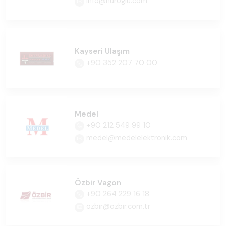
info@huroglu.com
Kayseri Ulaşım
+90 352 207 70 00
Medel
+90 212 549 99 10
medel@medelelektronik.com
Özbir Vagon
+90 264 229 16 18
ozbir@ozbir.com.tr