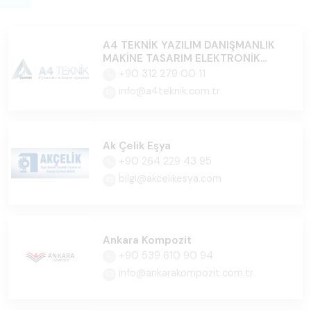
A4 TEKNİK YAZILIM DANIŞMANLIK
MAKİNE TASARIM ELEKTRONİK
İTH.İHR.SAN.TİC.LTD.ŞTİ.
+90 312 279 00 11
info@a4teknik.com.tr
Ak Çelik Eşya
+90 264 229 43 95
bilgi@akcelikesya.com
Ankara Kompozit
+90 539 610 90 94
info@ankarakompozit.com.tr