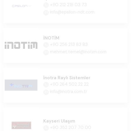
+90 212 219 03 73
info@epsilon-ndt.com
İNOTİM
+90 256 213 83 83
mehmet.temel@inotim.com
İnotra Raylı Sistemler
+90 264 502 22 22
info@inotra.com.tr
Kayseri Ulaşım
+90 352 207 70 00