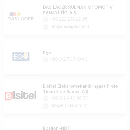
DAS LAGER RULMAN OTOMOTİV
SANAYİ TİC. A.Ş.
+90 222 236 22 05
info@daslager.com.tr
Ego
+90 312 507 10 00
Elsitel Elektromekanik İnşaat Proje
Ticaret ve Sanayi A.Ş.
+90 312 446 36 30
info@elsitel.com.tr
Epsilon-NDT