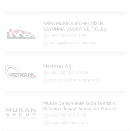
KREA MAKİNA MÜHENDİSLİK
SAVUNMA SANAYİ VE TİC. A.Ş
+90 232 877 11 99
sales@kreamakina.com
Metroray A.Ş
+90 312 491 43 09
metroray@metroray.com
Mukan Danışmanlık Gıda Temizlik
Kırtasiye İnşaat Sanayi ve Ticaret
Ltd.Şti
+90 312 473 11 75
mukan@mukan.com