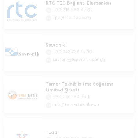
RTC TEC Bağlantı Elemanları
+90 216 593 47 82
info@rtc-tec.com
Savronik
+90 222 236 15 90
savronik@savronik.com.tr
Tamer Teknik Isıtma Soğutma
Limited Şirketi
+90 312 394 76 11
info@tamerteknik.com
Tcdd