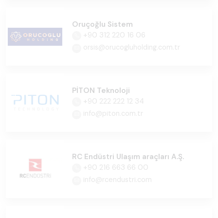
Oruçoğlu Sistem
+90 312 220 16 06
orsis@orucogluholding.com.tr
PİTON Teknoloji
+90 222 222 12 34
info@piton.com.tr
RC Endüstri Ulaşım araçları A.Ş.
+90 216 663 66 00
info@rcendustri.com