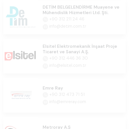
DETİM BELGELENDİRME Muayene ve
Mühendislik Hizmetleri Ltd. Şti.
+90 312 211 24 46
info@detim.com.tr
Elsitel Elektromekanik İnşaat Proje
Ticaret ve Sanayi A.Ş.
+90 312 446 36 30
info@elsitel.com.tr
Emre Ray
+90 312 473 71 51
info@emreray.com
Metroray A.Ş