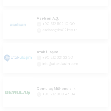
Aselsan A.Ş.
+90 312 592 10 00
aselsan@hs02.kep.tr
Atak Ulaşım
+90 212 321 22 30
info@atakulasim.com
Demulaş Mühendislik
+90 212 809 45 84