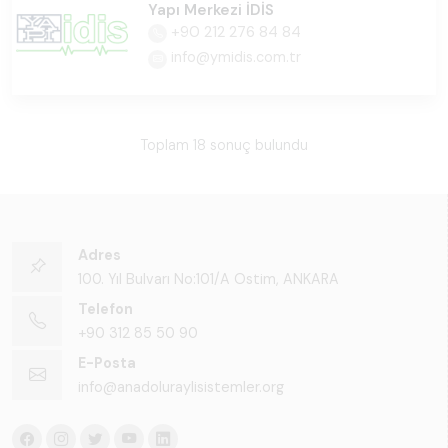
Yapı Merkezi İDİS
+90 212 276 84 84
info@ymidis.com.tr
Toplam 18 sonuç bulundu
Adres
100. Yıl Bulvarı No:101/A Ostim, ANKARA
Telefon
+90 312 85 50 90
E-Posta
info@anadoluraylisistemler.org