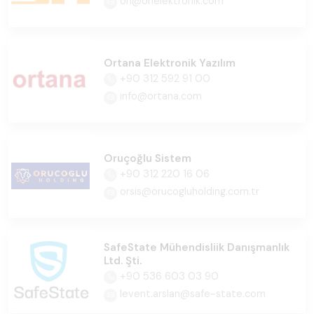
on@onelektronik.com
Ortana Elektronik Yazılım
+90 312 592 91 00
info@ortana.com
Oruçoğlu Sistem
+90 312 220 16 06
orsis@orucogluholding.com.tr
SafeState Mühendisliik Danışmanlık
Ltd. Şti.
+90 536 603 03 90
levent.arslan@safe-state.com