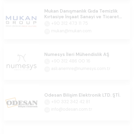
Mukan Danışmanlık Gıda Temizlik
Kırtasiye İnşaat Sanayi ve Ticaret
Ltd.Şti
+90 312 473 11 75
mukan@mukan.com
Numesys İleri Mühendislik AŞ
+90 312 486 00 16
asli.ariemre@numesys.com.tr
Odesan Bilişim Elektronik LTD. ŞTİ.
+90 332 342 42 81
info@odesan.com.tr