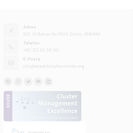
Raporu 2025",
Türkiye ve dünya
genelindeki raylı
sistemler
sektörünü teknoloji
Adres
eğilimleri,
100. Yıl Bulvarı No:101/A Ostim, ANKARA
ekosistem yapısı
Telefon
ve gelecek
+90 312 85 50 90
perspektifi
E-Posta
açısından kapsamlı
info@anadoluraylisistemler.org
biçimde ele alan
bir referans
çalışmasıdır.