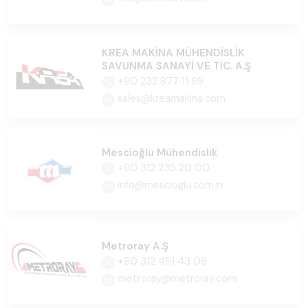
KREA MAKİNA MÜHENDİSLİK
SAVUNMA SANAYİ VE TİC. A.Ş
+90 232 877 11 99
sales@kreamakina.com
Mescioğlu Mühendislik
+90 312 235 20 00
info@mescioglu.com.tr
Metroray A.Ş
+90 312 491 43 09
metroray@metroray.com