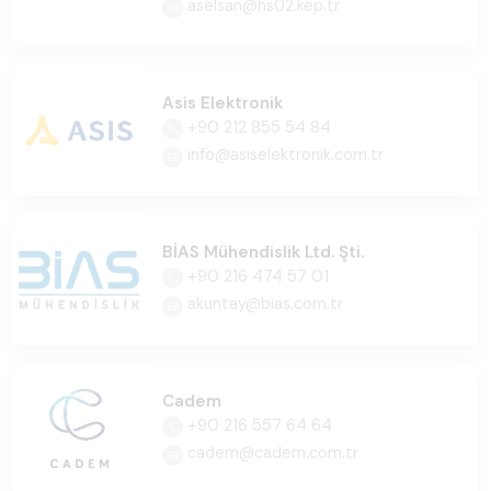
aselsan@hs02.kep.tr
Asis Elektronik
+90 212 855 54 84
info@asiselektronik.com.tr
BİAS Mühendislik Ltd. Şti.
+90 216 474 57 01
akuntay@bias.com.tr
Cadem
+90 216 557 64 64
cadem@cadem.com.tr