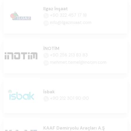
Ilgaz İnşaat
+90 322 457 17 18
info@ilgazinsaat.com
İNOTİM
+90 256 213 83 83
mehmet.temel@inotim.com
İsbak
+90 212 301 90 00
KAAF Demiryolu Araçları A.Ş