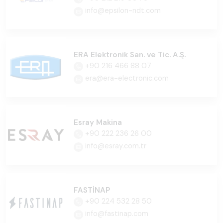
info@epsilon-ndt.com
ERA Elektronik San. ve Tic. A.Ş.
+90 216 466 88 07
era@era-electronic.com
Esray Makina
+90 222 236 26 00
info@esray.com.tr
FASTİNAP
+90 224 532 28 50
info@fastinap.com