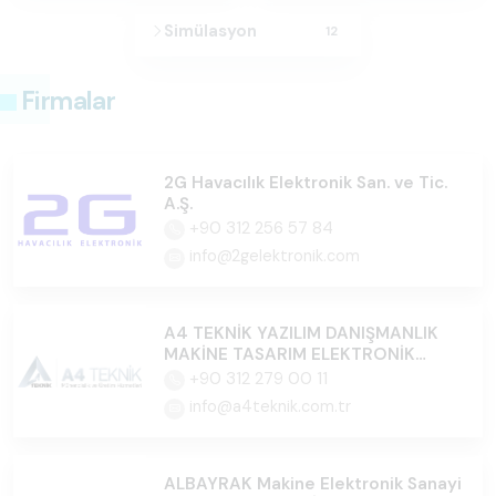
Simülasyon
12
Firmalar
2G Havacılık Elektronik San. ve Tic.
A.Ş.
+90 312 256 57 84
info@2gelektronik.com
A4 TEKNİK YAZILIM DANIŞMANLIK
MAKİNE TASARIM ELEKTRONİK
İTH.İHR.SAN.TİC.LTD.ŞTİ.
+90 312 279 00 11
info@a4teknik.com.tr
ALBAYRAK Makine Elektronik Sanayi