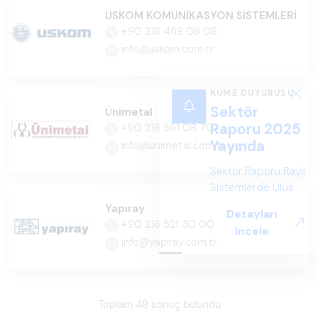
USKOM KOMUNİKASYON SİSTEMLERİ
+90 216 469 08 08
info@uskom.com.tr
KÜME DUYURUSU
Sektör
Ünimetal
Raporu 2025
+90 216 591 08 70
Yayında
info@unimetal.com.tr
Sektör Raporu Raylı
Sistemlerde Ulusal
ve Küresel
Yapıray
Detayları
Perspektif ARUS
+90 216 521 30 00
incele
tarafından
info@yapiray.com.tr
hazırlanan "Raylı
Sistemlerde Ulusal
ve Küresel
Perspektif – Sektör
Toplam 48 sonuç bulundu