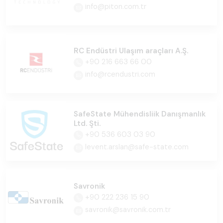
info@piton.com.tr
RC Endüstri Ulaşım araçları A.Ş.
+90 216 663 66 00
info@rcendustri.com
SafeState Mühendisliik Danışmanlık
Ltd. Şti.
+90 536 603 03 90
levent.arslan@safe-state.com
Savronik
+90 222 236 15 90
savronik@savronik.com.tr