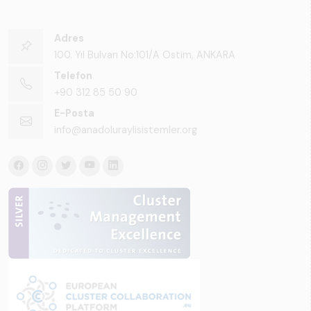
Adres
100. Yıl Bulvarı No:101/A Ostim, ANKARA
Telefon
+90 312 85 50 90
E-Posta
info@anadoluraylisistemler.org