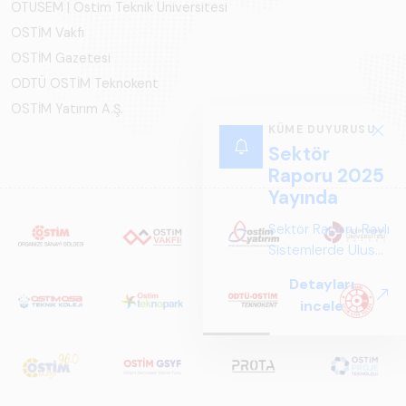
OTÜSEM | Ostim Teknik Üniversitesi
OSTİM Vakfı
OSTİM Gazetesi
ODTÜ OSTİM Teknokent
OSTİM Yatırım A.Ş.
KÜME DUYURUSU
Sektör
Raporu 2025
Yayında
Sektör Raporu Raylı
Sistemlerde Ulusal
ve Küresel
Detayları
Perspektif ARUS
incele
tarafından
hazırlanan "Raylı
Sistemlerde Ulusal
ve Küresel
Perspektif – Sektör