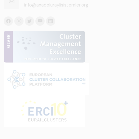
info@anadoluraylisistemler.org