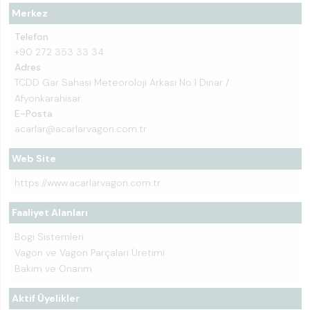
Merkez
Telefon
+90 272 353 33 34
Adres
TCDD Gar Sahası Meteoroloji Arkası No:1 Dinar /
Afyonkarahisar
E-Posta
acarlar@acarlarvagon.com.tr
Web Site
https://www.acarlarvagon.com.tr
Faaliyet Alanları
Bogi Sistemleri
Vagon ve Vagon Parçaları Üretimi
Bakım ve Onarım
Aktif Üyelikler