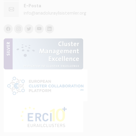
E-Posta
info@anadoluraylisistemler.org