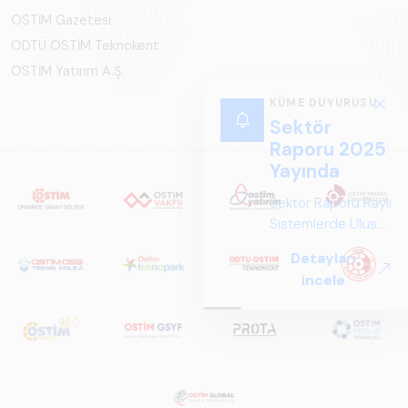
OSTİM Gazetesi
ODTÜ OSTİM Teknokent
OSTİM Yatırım A.Ş.
KÜME DUYURUSU
Sektör
Raporu 2025
Yayında
Sektör Raporu Raylı
Sistemlerde Ulusal
ve Küresel
Detayları
Perspektif ARUS
incele
tarafından
hazırlanan "Raylı
Sistemlerde Ulusal
ve Küresel
Perspektif – Sektör
Raporu 2025",