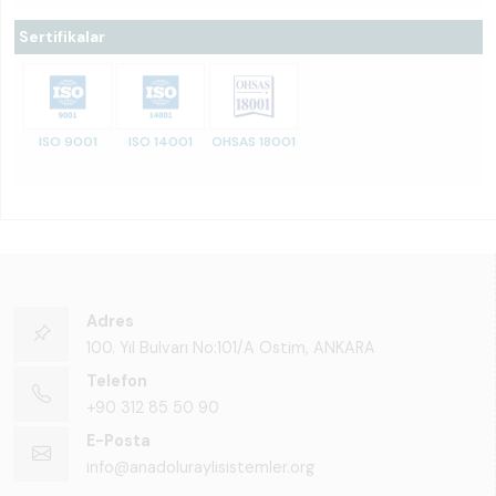
Sertifikalar
ISO 9001
ISO 14001
OHSAS 18001
Adres
100. Yıl Bulvarı No:101/A Ostim, ANKARA
Telefon
+90 312 85 50 90
E-Posta
info@anadoluraylisistemler.org