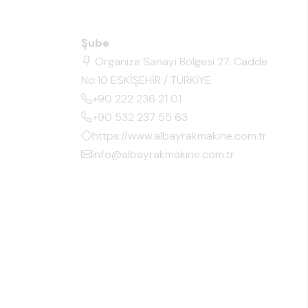
Şube
Organize Sanayi Bölgesi 27. Cadde
No:10 ESKİŞEHİR / TÜRKİYE
+90 222 236 21 01
+90 532 237 55 63
https://www.albayrakmakine.com.tr
info@albayrakmakine.com.tr