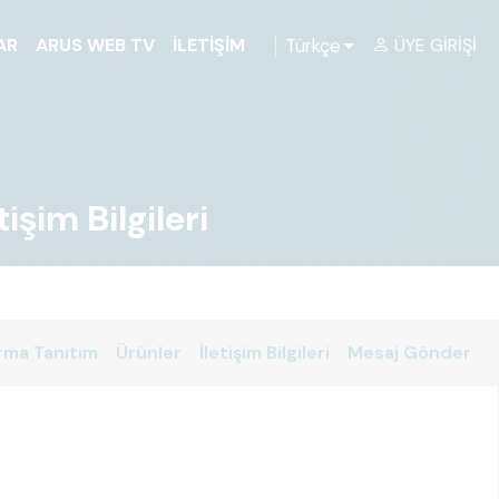
Türkçe
AR
ARUS WEB TV
İLETIŞIM
ÜYE GIRIŞI
işim Bilgileri
rma Tanıtım
Ürünler
İletişim Bilgileri
Mesaj Gönder