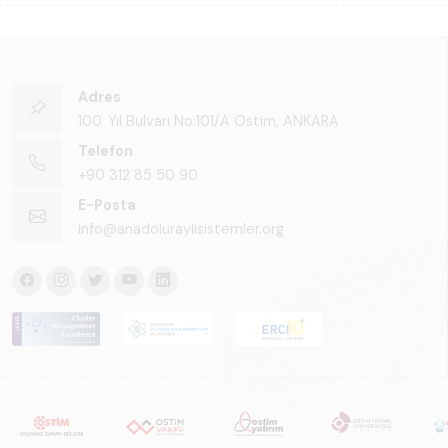
Adres
100. Yıl Bulvarı No:101/A Ostim, ANKARA
Telefon
+90 312 85 50 90
E-Posta
info@anadoluraylisistemler.org