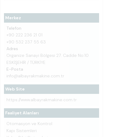
Merkez
Telefon
+90 222 236 21 01
+90 532 237 55 63
Adres
Organize Sanayi Bölgesi 27. Cadde No:10
ESKİŞEHİR / TÜRKİYE
E-Posta
info@albayrakmakine.com.tr
Web Site
https://www.albayrakmakine.com.tr
Faaliyet Alanları
Otomasyon ve Kontrol
Kapı Sistemleri