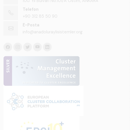
100. Yıl Bulvarı No:101/A Ostim, ANKARA
Telefon
+90 312 85 50 90
E-Posta
info@anadoluraylisistemler.org