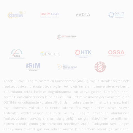
Anadolu Raylı Ulaşım Sistemleri Kümelenmesi (ARUS), raylı sistemler sektöründe
faaliyet gösteren üreticileri, tedarikçileri, teknoloji firmalarını, üniversiteleri ve kamu
kurumlarını ortak hedefler doğrultusunda bir araya getiren Türkiye'nin öncü
sektör kümelenmelerinden biridir. Güçlü bir üretim ve inovasyon ekosistemi olan
OSTİM'in öncülüğünde kurulan ARUS; demiryolu sistemleri, metro, tramvay, hafif
raylı sistemler, yüksek hızlı trenler, lokomotifler, vagon üretimi, sinyalizasyon
sistemleri, elektrifikasyon çözümleri ve raylı ulaşım altyapıları alanlarında
faaliyet gösteren paydaşlar arasında iş birliğini geliştirmektedir. Yerli ve milli raylı
sistem teknolojilerinin geliştirilmesini hedefleyen ARUS, Türkiye'nin raylı ulaşım
sanayisinin rekabet gücünü artıran önemli bir platform olarak çalışmalarını