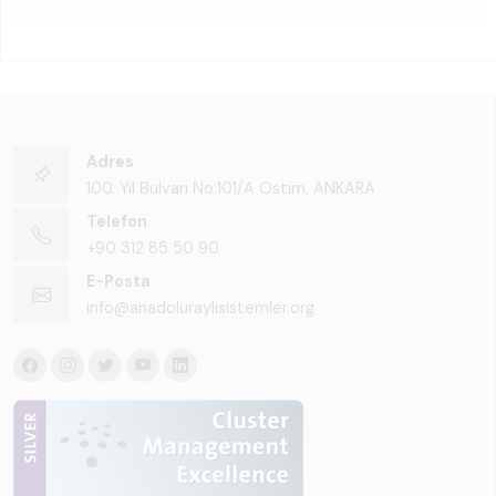
Adres
100. Yıl Bulvarı No:101/A Ostim, ANKARA
Telefon
+90 312 85 50 90
E-Posta
info@anadoluraylisistemler.org