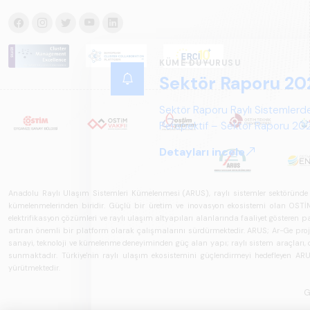
KÜME DUYURUSU
Sektör Raporu 20
Sektör Raporu Raylı Sistemlerde
Perspektif – Sektör Raporu 2025
gelecek perspektifi açısından ka
Detayları incele
Anadolu Raylı Ulaşım Sistemleri Kümelenmesi (ARUS), raylı sistemler sektöründe faal
kümelenmelerinden biridir. Güçlü bir üretim ve inovasyon ekosistemi olan OSTİM'i
elektrifikasyon çözümleri ve raylı ulaşım altyapıları alanlarında faaliyet gösteren pay
artıran önemli bir platform olarak çalışmalarını sürdürmektedir. ARUS; Ar-Ge projeler
sanayi, teknoloji ve kümelenme deneyiminden güç alan yapı; raylı sistem araçları, demi
sunmaktadır. Türkiye'nin raylı ulaşım ekosistemini güçlendirmeyi hedefleyen ARUS,
yürütmektedir.
G