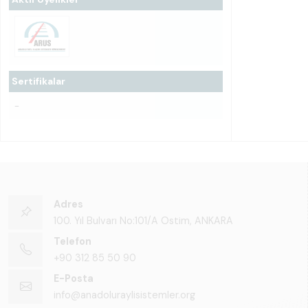
Sertifikalar
-
Adres
100. Yıl Bulvarı No:101/A Ostim, ANKARA
Telefon
+90 312 85 50 90
E-Posta
info@anadoluraylisistemler.org