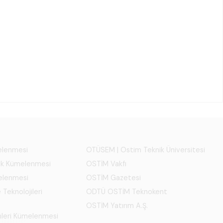
melenmesi
OTÜSEM | Ostim Teknik Üniversitesi
ık Kümelenmesi
OSTİM Vakfı
elenmesi
OSTİM Gazetesi
 Teknolojileri
ODTÜ OSTİM Teknokent
OSTİM Yatırım A.Ş.
mleri Kümelenmesi