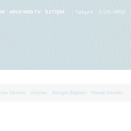
Türkçe
AR
ARUS WEB TV
İLETIŞIM
ÜYE GIRIŞI
rma Tanıtım
Ürünler
İletişim Bilgileri
Mesaj Gönder