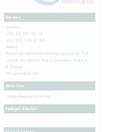
Merkez
Telefon
+90 312 557 95 62
+90 533 549 27 94
Adres
Kızılırmak Mahallesi Dumlupınar bulvarı YDA
center No:9A/347 Kat:9 Çankaya / Ankara
E-Posta
info@anapet.net
Web Site
https://www.anapet.net
Faaliyet Alanları
-
Aktif Üyelikler