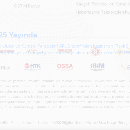
Kauçuk Teknolojileri Kümel
OSTİM Radyo
Haberleşme Teknolojileri 
25 Yayında
 Ulusal ve Küresel Perspektif ARUS tarafından hazırlanan "Raylı S
", Türkiye ve dünya genelindeki raylı sistemler sektörünü teknoloj
psamlı biçimde ele alan bir referans çalışmasıdır.
iyet gösteren üreticileri, tedarikçileri, teknoloji firmalarını, üniversiteleri ve kam
n öncülüğünde kurulan ARUS; demiryolu sistemleri, metro, tramvay, hafif raylı sistem
daşlar arasında iş birliğini geliştirmektedir. Yerli ve milli raylı sistem teknolojilerin
i, uluslararası iş birlikleri, tedarik zinciri geliştirme faaliyetleri, ihracat programla
ryolu teknolojileri, akıllı ulaşım sistemleri, tren kontrol sistemleri, sinyalizasyon tekn
 milli markaların geliştirilmesi, yerlilik oranlarının artırılması ve küresel pazarl
izlilik
| Portal Kullanım Şartları
| KVKK Bilgilendirme Metni
| Bize Ulaşın
Türkçe