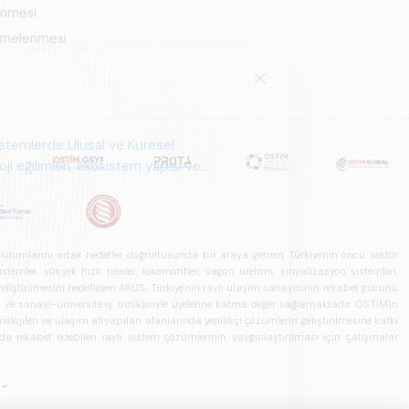
enmesi
Kümelenmesi
istemlerde Ulusal ve Küresel
i eğilimleri, ekosistem yapısı ve
u kurumlarını ortak hedefler doğrultusunda bir araya getiren Türkiye'nin öncü sektör
ler, yüksek hızlı trenler, lokomotifler, vagon üretimi, sinyalizasyon sistemleri,
in geliştirilmesini hedefleyen ARUS, Türkiye'nin raylı ulaşım sanayisinin rekabet gücünü
rı ve sanayi-üniversite iş birlikleriyle üyelerine katma değer sağlamaktadır. OSTİM'in
olojileri ve ulaşım altyapıları alanlarında yenilikçi çözümlerin geliştirilmesine katkı
arda rekabet edebilen raylı sistem çözümlerinin yaygınlaştırılması için çalışmalar