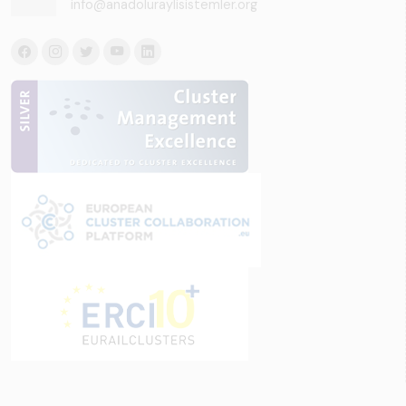
info@anadoluraylisistemler.org