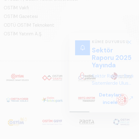
OSTİM Vakfı
OSTİM Gazetesi
ODTÜ OSTİM Teknokent
OSTİM Yatırım A.Ş.
KÜME DUYURUSU
Sektör
Raporu 2025
Yayında
Sektör Raporu Raylı
Sistemlerde Ulusal
ve Küresel
Detayları
Perspektif ARUS
incele
tarafından
hazırlanan "Raylı
Sistemlerde Ulusal
ve Küresel
Perspektif – Sektör