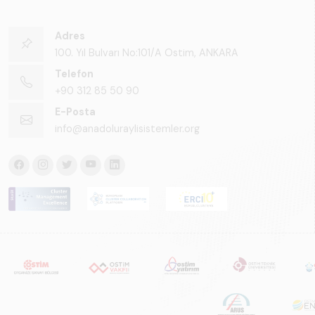
Adres
100. Yıl Bulvarı No:101/A Ostim, ANKARA
Telefon
+90 312 85 50 90
E-Posta
info@anadoluraylisistemler.org