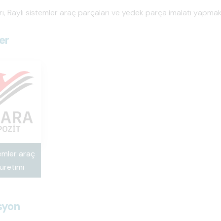
rı, Raylı sistemler araç parçaları ve yedek parça imalatı yapmak
er
emler araç
üretimi
syon