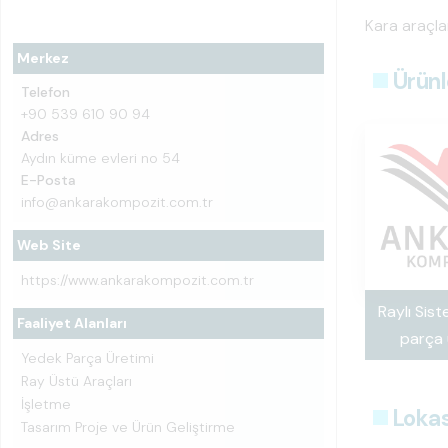
Kara araçla
Merkez
Ürünl
Telefon
+90 539 610 90 94
Adres
Aydın küme evleri no 54
E-Posta
info@ankarakompozit.com.tr
Web Site
https://www.ankarakompozit.com.tr
Raylı Sist
Faaliyet Alanları
parça 
Yedek Parça Üretimi
Ray Üstü Araçları
İşletme
Loka
Tasarım Proje ve Ürün Geliştirme