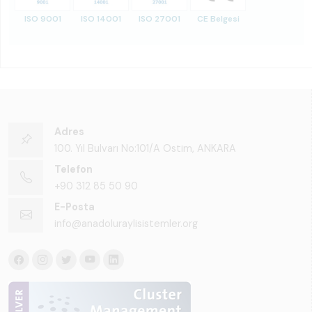
ISO 9001
ISO 14001
ISO 27001
CE Belgesi
Adres
100. Yıl Bulvarı No:101/A Ostim, ANKARA
Telefon
+90 312 85 50 90
E-Posta
info@anadoluraylisistemler.org