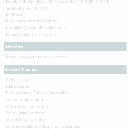
İvedik OSB Mahallesi 2224.Cadde No:1/258, PK: 06374
Yenimahalle - ANKARA
E-Posta
bilgi@artielektronik.com.tr
hilal.kilinc@artielektronik.com.tr
koc@artielektronik.com.tr
Web Site
https://www.artielektronik.com.tr
Faaliyet Alanları
Sinyalizasyon
Haberleşme
Bilet Geçiş ve Turnike Sistemleri
Güvenlik Sistemleri
Otomasyon ve Kontrol
Yolcu Bilgi Sistemleri
Yedek Parça Üretimi
Güç/Enerji/Elektrik Ekipman ve parçaları