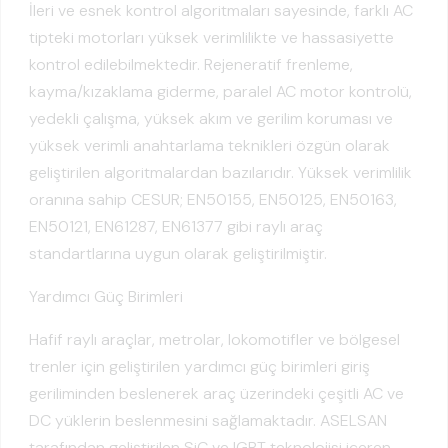
İleri ve esnek kontrol algoritmaları sayesinde, farklı AC
tipteki motorları yüksek verimlilikte ve hassasiyette
kontrol edilebilmektedir. Rejeneratif frenleme,
kayma/kızaklama giderme, paralel AC motor kontrolü,
yedekli çalışma, yüksek akım ve gerilim koruması ve
yüksek verimli anahtarlama teknikleri özgün olarak
geliştirilen algoritmalardan bazılarıdır. Yüksek verimlilik
oranına sahip CESUR; EN50155, EN50125, EN50163,
EN50121, EN61287, EN61377 gibi raylı araç
standartlarına uygun olarak geliştirilmiştir.
Yardımcı Güç Birimleri
Hafif raylı araçlar, metrolar, lokomotifler ve bölgesel
trenler için geliştirilen yardımcı güç birimleri giriş
geriliminden beslenerek araç üzerindeki çeşitli AC ve
DC yüklerin beslenmesini sağlamaktadır. ASELSAN
tarafından geliştirilen SiC ve IGBT teknolojisi içeren