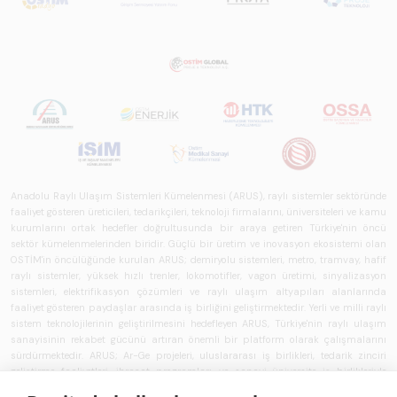
Anadolu Raylı Ulaşım Sistemleri Kümelenmesi (ARUS), raylı sistemler sektöründe
faaliyet gösteren üreticileri, tedarikçileri, teknoloji firmalarını, üniversiteleri ve kamu
kurumlarını ortak hedefler doğrultusunda bir araya getiren Türkiye'nin öncü
sektör kümelenmelerinden biridir. Güçlü bir üretim ve inovasyon ekosistemi olan
OSTİM'in öncülüğünde kurulan ARUS; demiryolu sistemleri, metro, tramvay, hafif
raylı sistemler, yüksek hızlı trenler, lokomotifler, vagon üretimi, sinyalizasyon
sistemleri, elektrifikasyon çözümleri ve raylı ulaşım altyapıları alanlarında
faaliyet gösteren paydaşlar arasında iş birliğini geliştirmektedir. Yerli ve milli raylı
sistem teknolojilerinin geliştirilmesini hedefleyen ARUS, Türkiye'nin raylı ulaşım
sanayisinin rekabet gücünü artıran önemli bir platform olarak çalışmalarını
sürdürmektedir. ARUS; Ar-Ge projeleri, uluslararası iş birlikleri, tedarik zinciri
geliştirme faaliyetleri, ihracat programları ve sanayi-üniversite iş birlikleriyle
üyelerine katma değer sağlamaktadır. OSTİM'in sanayi, teknoloji ve kümelenme