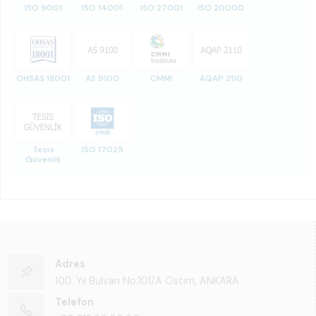
ISO 9001
ISO 14001
ISO 27001
ISO 20000
OHSAS 18001
AS 9100
CMMI
AQAP 2110
Tesis
ISO 17025
Güvenlik
Adres
100. Yıl Bulvarı No:101/A Ostim, ANKARA
Telefon