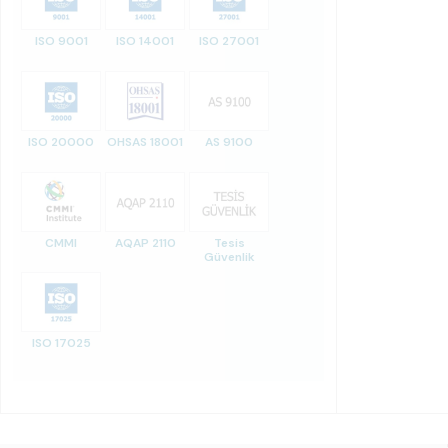
ISO 9001
ISO 14001
ISO 27001
ISO 20000
OHSAS 18001
AS 9100
CMMI
AQAP 2110
Tesis
Güvenlik
ISO 17025