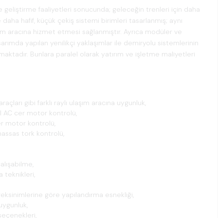
 geliştirme faaliyetleri sonucunda; geleceğin trenleri için daha
daha hafif, küçük çekiş sistemi birimleri tasarlanmış; aynı
aşım aracına hizmet etmesi sağlanmıştır. Ayrıca modüler ve
arımda yapılan yenilikçi yaklaşımlar ile demiryolu sistemlerinin
aktadır. Bunlara paralel olarak yatırım ve işletme maliyetleri
raçları gibi farklı raylı ulaşım aracına uygunluk,
l AC cer motor kontrolü,
r motor kontrolü,
hassas tork kontrolü,
alışabilme,
 teknikleri,
reksinimlerine göre yapılandırma esnekliği,
uygunluk,
seçenekleri,