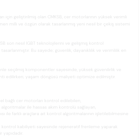
arı için geliştirilmiş olan CMKSB, cer motorlarının yüksek verimli
n milli ve özgün olarak tasarlanmış yeni nesil bir çekiş sistemi
B son nesil IGBT teknolojilerini ve gelişmiş kontrol
tasarlanmıştır. Bu sayede; güvenlik, dayanıklılık ve verimlilik en
enle seçilmiş komponentler sayesinde, yüksek güvenilirlik ve
nti edilirken; yaşam döngüsü maliyeti optimize edilmiştir.
l bağlı cer motorları kontrol edilebilen,
lı algoritmalar ile hassas akım kontrolü sağlayan,
ısı ile farklı araçlara ait kontrol algoritmalarının işletilebilmesine
 kontrol kabiliyeti sayesinde rejeneratif frenleme yaparak
r yapıdadır.