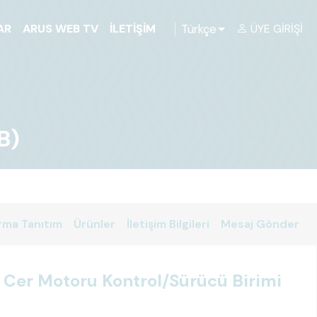
Türkçe
AR
ARUS WEB TV
İLETIŞIM
ÜYE GIRIŞI
B)
rma Tanıtım
Ürünler
İletişim Bilgileri
Mesaj Gönder
er Motoru Kontrol/Sürücü Birimi