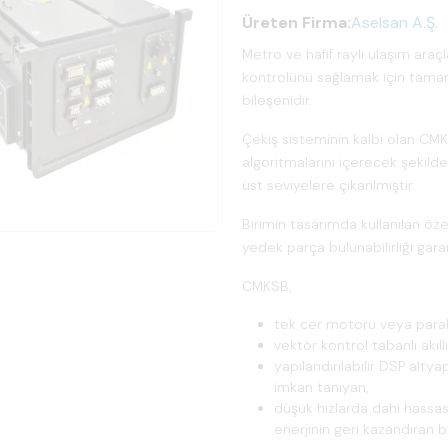
Üreten Firma:
Aselsan A.Ş.
Metro ve hafif raylı ulaşım araçl
kontrolünü sağlamak için tamame
bileşenidir.
Çekiş sisteminin kalbi olan CMKS
algoritmalarını içerecek şekilde 
üst seviyelere çıkarılmıştır.
Birimin tasarımda kullanılan öz
yedek parça bulunabilirliği gara
CMKSB,
tek cer motoru veya parale
vektör kontrol tabanlı akıl
yapılandırılabilir DSP altyap
imkan tanıyan,
düşük hızlarda dahi hassas
enerjinin geri kazandıran bi