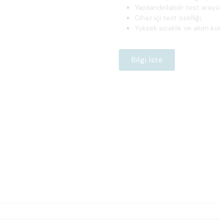
Yapılandırılabilir test arayü
Cihaz içi test özelliği,
Yüksek sıcaklık ve akım k
Bilgi İste