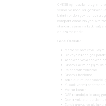
CMKSB için yapılan araştırma ve
verimli ve modüler çözümler ile 
birimin birden çok tip raylı ul
kompakt olmasının yanı sıra tas
standartlaşmasına katkı sağlanm
de azalmaktadır.
Genel Özellikler
Metro ve hafif raylı ulaşım a
Bir veya birden çok parale
Asenkron veya senkron ce
Dinamik akım değişimi ile 
Rejeneratif frenleme,
Dinamik frenleme,
Arıza durumunda yedekli ç
Yüksek verimli anahtarlama
Vektör kontrol,
DSP teknolojisi ile araç ge
Demir yolu standartlarına 
Esnek arayüz ve algılayıcı 