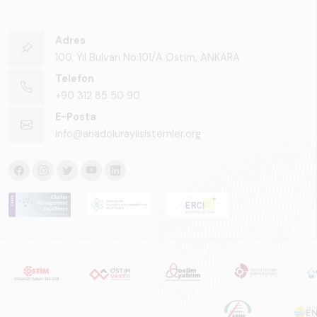
Adres
100. Yıl Bulvarı No:101/A Ostim, ANKARA
Telefon
+90 312 85 50 90
E-Posta
info@anadoluraylisistemler.org