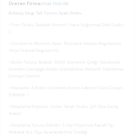
Üreten Firma:
Atak Hidrolik
Bobinaj Sargı Teli Tutucu Ayak Grubu
• Fren Grubu: Balatalı Sistem ( Hava Soğutmalı Disk Grubu
)
• Döndürme Moment Ayarı: Pnömatik Hassas Regülatörlü
Veya Oransal Regülatörlü
• Bobin Turucu Ayaklar: 8620 Semente Çeliği, Teleskopik
İstenilen Genişliğe Kadar Uzatılabilme, Mekanik Sabitleme,
Emniyet Swichli
• Kapasite: 4 Bobin ( İstenilen Bobin Adetine Göre Dizayn
Edilebilir )
• Karşılama Köprüsü: Lineer Yatak Grubu, Çift Sıra Geniş
Araba
• Karşılama Tutucu Silindiri: 3 Top Polyemid, Kanallı Tip,
Mekanik Ara Ölçü Ayarlanabilme Özelliği