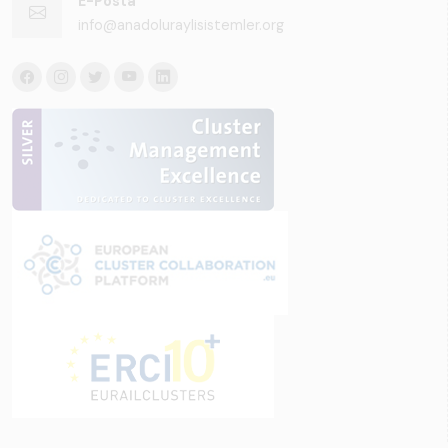
E-Posta
info@anadoluraylisistemler.org