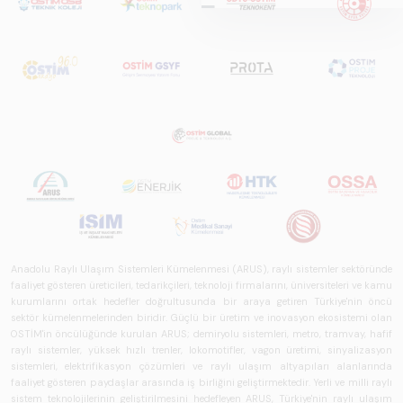
hazırlanan "Raylı
Sistemlerde Ulusal
ve Küresel
Perspektif – Sektör
Raporu 2025",
Türkiye ve dünya
genelindeki raylı
sistemler
sektörünü teknoloji
eğilimleri,
ekosistem yapısı
ve gelecek
perspektifi
Anadolu Raylı Ulaşım Sistemleri Kümelenmesi (ARUS), raylı sistemler sektöründe
açısından kapsamlı
faaliyet gösteren üreticileri, tedarikçileri, teknoloji firmalarını, üniversiteleri ve kamu
biçimde ele alan
kurumlarını ortak hedefler doğrultusunda bir araya getiren Türkiye'nin öncü
bir referans
sektör kümelenmelerinden biridir. Güçlü bir üretim ve inovasyon ekosistemi olan
OSTİM'in öncülüğünde kurulan ARUS; demiryolu sistemleri, metro, tramvay, hafif
çalışmasıdır.
raylı sistemler, yüksek hızlı trenler, lokomotifler, vagon üretimi, sinyalizasyon
sistemleri, elektrifikasyon çözümleri ve raylı ulaşım altyapıları alanlarında
faaliyet gösteren paydaşlar arasında iş birliğini geliştirmektedir. Yerli ve milli raylı
sistem teknolojilerinin geliştirilmesini hedefleyen ARUS, Türkiye'nin raylı ulaşım