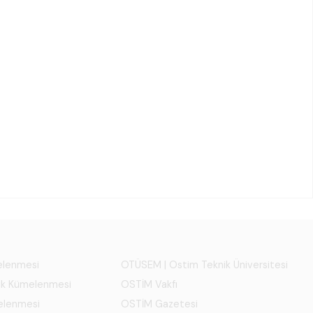
melenmesi
OTÜSEM | Ostim Teknik Üniversitesi
ık Kümelenmesi
OSTİM Vakfı
elenmesi
OSTİM Gazetesi