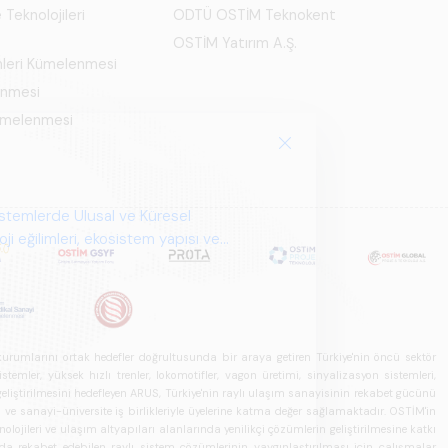
 Teknolojileri
ODTÜ OSTİM Teknokent
OSTİM Yatırım A.Ş.
mleri Kümelenmesi
enmesi
Kümelenmesi
u kurumlarını ortak hedefler doğrultusunda bir araya getiren Türkiye'nin öncü sektör
ler, yüksek hızlı trenler, lokomotifler, vagon üretimi, sinyalizasyon sistemleri,
in geliştirilmesini hedefleyen ARUS, Türkiye'nin raylı ulaşım sanayisinin rekabet gücünü
rı ve sanayi-üniversite iş birlikleriyle üyelerine katma değer sağlamaktadır. OSTİM'in
olojileri ve ulaşım altyapıları alanlarında yenilikçi çözümlerin geliştirilmesine katkı
arda rekabet edebilen raylı sistem çözümlerinin yaygınlaştırılması için çalışmalar