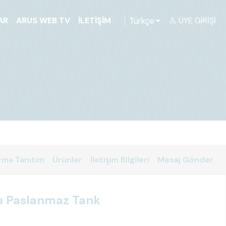
Türkçe
AR
ARUS WEB TV
İLETIŞIM
ÜYE GIRIŞI
rma Tanıtım
Ürünler
İletişim Bilgileri
Mesaj Gönder
ılı Paslanmaz Tank