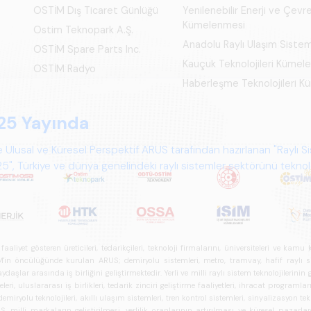
OSTİM Dış Ticaret Günlüğü
Yenilenebilir Enerji ve Çevre
Kümelenmesi
Ostim Teknopark A.Ş.
Anadolu Raylı Ulaşım Siste
OSTİM Spare Parts Inc.
Kauçuk Teknolojileri Kümel
OSTİM Radyo
Haberleşme Teknolojileri 
iyet gösteren üreticileri, tedarikçileri, teknoloji firmalarını, üniversiteleri ve kam
n öncülüğünde kurulan ARUS; demiryolu sistemleri, metro, tramvay, hafif raylı sistem
daşlar arasında iş birliğini geliştirmektedir. Yerli ve milli raylı sistem teknolojilerin
i, uluslararası iş birlikleri, tedarik zinciri geliştirme faaliyetleri, ihracat programla
ryolu teknolojileri, akıllı ulaşım sistemleri, tren kontrol sistemleri, sinyalizasyon tekn
 milli markaların geliştirilmesi, yerlilik oranlarının artırılması ve küresel pazarl