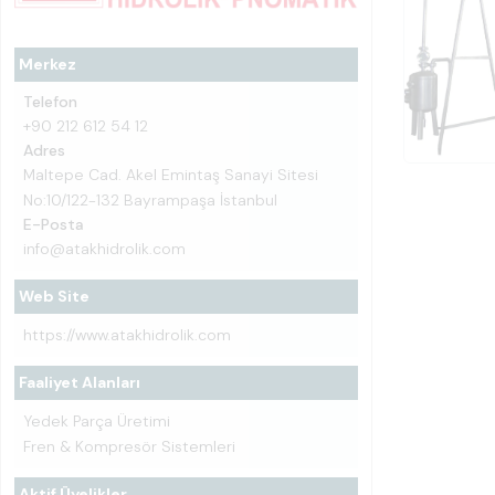
Merkez
Telefon
+90 212 612 54 12
Adres
Maltepe Cad. Akel Emintaş Sanayi Sitesi
No:10/122-132 Bayrampaşa İstanbul
E-Posta
info@atakhidrolik.com
Web Site
https://www.atakhidrolik.com
Faaliyet Alanları
Yedek Parça Üretimi
Fren & Kompresör Sistemleri
Aktif Üyelikler