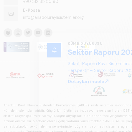
+90 312 85 50 90
E-Posta
info@anadoluraylisistemler.org
Anadolu Raylı Ulaşım Sistemleri Kümelenmesi (ARUS), raylı sistemler sektöründe faal
kümelenmelerinden biridir. Güçlü bir üretim ve inovasyon ekosistemi olan OSTİM'i
elektrifikasyon çözümleri ve raylı ulaşım altyapıları alanlarında faaliyet gösteren pay
artıran önemli bir platform olarak çalışmalarını sürdürmektedir. ARUS; Ar-Ge projeler
sanayi, teknoloji ve kümelenme deneyiminden güç alan yapı; raylı sistem araçları, demi
sunmaktadır. Türkiye'nin raylı ulaşım ekosistemini güçlendirmeyi hedefleyen ARUS,