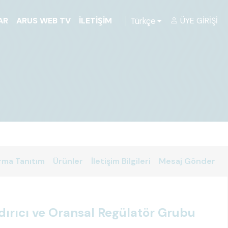
Türkçe
AR
ARUS WEB TV
İLETIŞIM
ÜYE GIRIŞI
rma Tanıtım
Ürünler
İletişim Bilgileri
Mesaj Gönder
ırıcı ve Oransal Regülatör Grubu