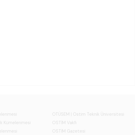
melenmesi
OTÜSEM | Ostim Teknik Üniversitesi
ık Kümelenmesi
OSTİM Vakfı
elenmesi
OSTİM Gazetesi