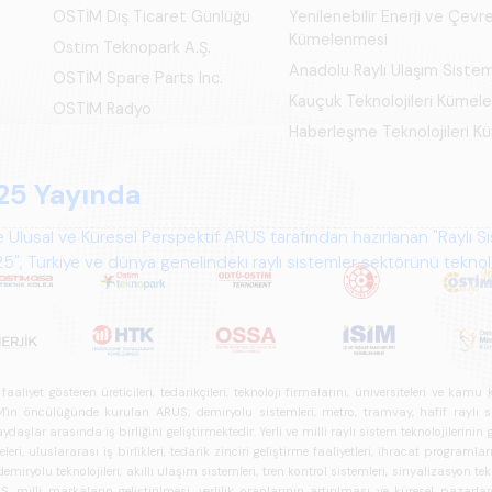
OSTİM Dış Ticaret Günlüğü
Yenilenebilir Enerji ve Çevre
Kümelenmesi
Ostim Teknopark A.Ş.
Anadolu Raylı Ulaşım Siste
OSTİM Spare Parts Inc.
Kauçuk Teknolojileri Kümel
OSTİM Radyo
Haberleşme Teknolojileri 
25 Yayında
 Ulusal ve Küresel Perspektif ARUS tarafından hazırlanan "Raylı S
", Türkiye ve dünya genelindeki raylı sistemler sektörünü teknoloj
psamlı biçimde ele alan bir referans çalışmasıdır.
iyet gösteren üreticileri, tedarikçileri, teknoloji firmalarını, üniversiteleri ve kam
n öncülüğünde kurulan ARUS; demiryolu sistemleri, metro, tramvay, hafif raylı sistem
daşlar arasında iş birliğini geliştirmektedir. Yerli ve milli raylı sistem teknolojilerin
i, uluslararası iş birlikleri, tedarik zinciri geliştirme faaliyetleri, ihracat programla
ryolu teknolojileri, akıllı ulaşım sistemleri, tren kontrol sistemleri, sinyalizasyon tekn
 milli markaların geliştirilmesi, yerlilik oranlarının artırılması ve küresel pazarl