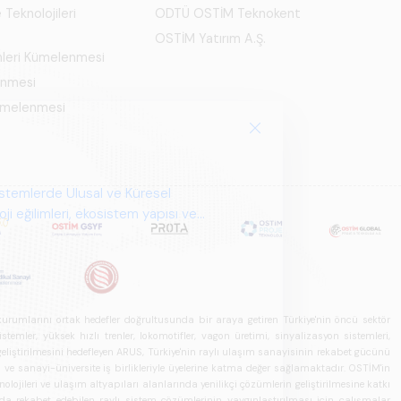
 Teknolojileri
ODTÜ OSTİM Teknokent
OSTİM Yatırım A.Ş.
mleri Kümelenmesi
enmesi
Kümelenmesi
istemlerde Ulusal ve Küresel
i eğilimleri, ekosistem yapısı ve
u kurumlarını ortak hedefler doğrultusunda bir araya getiren Türkiye'nin öncü sektör
ler, yüksek hızlı trenler, lokomotifler, vagon üretimi, sinyalizasyon sistemleri,
in geliştirilmesini hedefleyen ARUS, Türkiye'nin raylı ulaşım sanayisinin rekabet gücünü
rı ve sanayi-üniversite iş birlikleriyle üyelerine katma değer sağlamaktadır. OSTİM'in
olojileri ve ulaşım altyapıları alanlarında yenilikçi çözümlerin geliştirilmesine katkı
arda rekabet edebilen raylı sistem çözümlerinin yaygınlaştırılması için çalışmalar