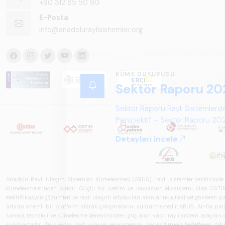
+90 312 85 50 90
E-Posta
info@anadoluraylisistemler.org
KÜME DUYURUSU
Sektör Raporu 20
Sektör Raporu Raylı Sistemlerde
Perspektif – Sektör Raporu 2025
gelecek perspektifi açısından ka
Detayları incele
Anadolu Raylı Ulaşım Sistemleri Kümelenmesi (ARUS), raylı sistemler sektöründe faal
kümelenmelerinden biridir. Güçlü bir üretim ve inovasyon ekosistemi olan OSTİM'i
elektrifikasyon çözümleri ve raylı ulaşım altyapıları alanlarında faaliyet gösteren pay
artıran önemli bir platform olarak çalışmalarını sürdürmektedir. ARUS; Ar-Ge projeler
sanayi, teknoloji ve kümelenme deneyiminden güç alan yapı; raylı sistem araçları, demi
sunmaktadır. Türkiye'nin raylı ulaşım ekosistemini güçlendirmeyi hedefleyen ARUS,