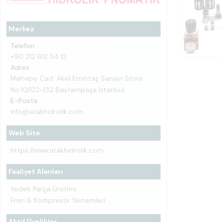
Merkez
Telefon
+90 212 612 54 12
Adres
Maltepe Cad. Akel Emintaş Sanayi Sitesi
No:10/122-132 Bayrampaşa İstanbul
E-Posta
info@atakhidrolik.com
Web Site
https://www.atakhidrolik.com
Faaliyet Alanları
Yedek Parça Üretimi
Fren & Kompresör Sistemleri
Aktif Üyelikler