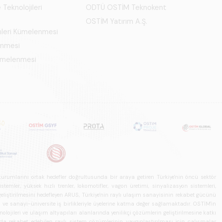
 Teknolojileri
ODTÜ OSTİM Teknokent
OSTİM Yatırım A.Ş.
mleri Kümelenmesi
enmesi
Kümelenmesi
u kurumlarını ortak hedefler doğrultusunda bir araya getiren Türkiye'nin öncü sektör
ler, yüksek hızlı trenler, lokomotifler, vagon üretimi, sinyalizasyon sistemleri,
in geliştirilmesini hedefleyen ARUS, Türkiye'nin raylı ulaşım sanayisinin rekabet gücünü
rı ve sanayi-üniversite iş birlikleriyle üyelerine katma değer sağlamaktadır. OSTİM'in
olojileri ve ulaşım altyapıları alanlarında yenilikçi çözümlerin geliştirilmesine katkı
arda rekabet edebilen raylı sistem çözümlerinin yaygınlaştırılması için çalışmalar