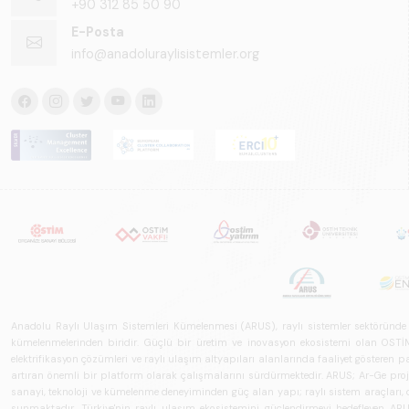
+90 312 85 50 90
E-Posta
info@anadoluraylisistemler.org
Anadolu Raylı Ulaşım Sistemleri Kümelenmesi (ARUS), raylı sistemler sektöründe faal
kümelenmelerinden biridir. Güçlü bir üretim ve inovasyon ekosistemi olan OSTİM'i
elektrifikasyon çözümleri ve raylı ulaşım altyapıları alanlarında faaliyet gösteren pay
artıran önemli bir platform olarak çalışmalarını sürdürmektedir. ARUS; Ar-Ge projeler
sanayi, teknoloji ve kümelenme deneyiminden güç alan yapı; raylı sistem araçları, demi
sunmaktadır. Türkiye'nin raylı ulaşım ekosistemini güçlendirmeyi hedefleyen ARUS,