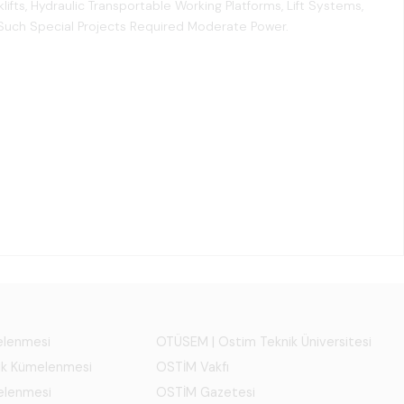
lifts, Hydraulic Transportable Working Platforms, Lift Systems,
l Such Special Projects Required Moderate Power.
melenmesi
OTÜSEM | Ostim Teknik Üniversitesi
ık Kümelenmesi
OSTİM Vakfı
elenmesi
OSTİM Gazetesi