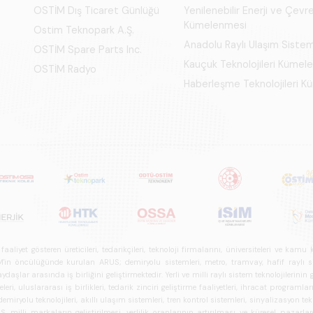
OSTİM Dış Ticaret Günlüğü
Yenilenebilir Enerji ve Çevre
Kümelenmesi
Ostim Teknopark A.Ş.
Anadolu Raylı Ulaşım Siste
OSTİM Spare Parts Inc.
Kauçuk Teknolojileri Kümel
OSTİM Radyo
Haberleşme Teknolojileri 
iyet gösteren üreticileri, tedarikçileri, teknoloji firmalarını, üniversiteleri ve kam
n öncülüğünde kurulan ARUS; demiryolu sistemleri, metro, tramvay, hafif raylı sistem
daşlar arasında iş birliğini geliştirmektedir. Yerli ve milli raylı sistem teknolojilerin
i, uluslararası iş birlikleri, tedarik zinciri geliştirme faaliyetleri, ihracat programla
ryolu teknolojileri, akıllı ulaşım sistemleri, tren kontrol sistemleri, sinyalizasyon tekn
 milli markaların geliştirilmesi, yerlilik oranlarının artırılması ve küresel pazarl