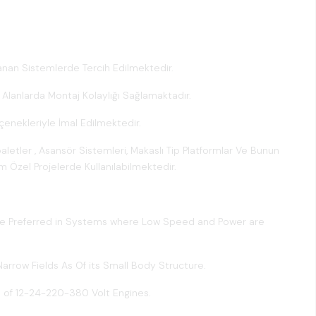
nan Sistemlerde Tercih Edilmektedir.
r Alanlarda Montaj Kolaylığı Sağlamaktadır.
nekleriyle İmal Edilmektedir.
nspaletler , Asansör Sistemleri, Makaslı Tip Platformlar Ve Bunun
 Özel Projelerde Kullanılabilmektedir.
are Preferred in Systems where Low Speed and Power are
arrow Fields As Of its Small Body Structure.
s of 12-24-220-380 Volt Engines.