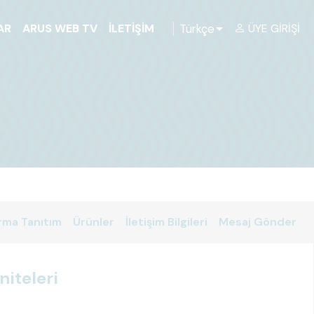
Türkçe
AR
ARUS WEB TV
İLETIŞIM
ÜYE GIRIŞI
rma Tanıtım
Ürünler
İletişim Bilgileri
Mesaj Gönder
iteleri