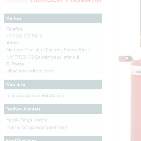
Merkez
Telefon
+90 212 612 54 12
Adres
Maltepe Cad. Akel Emintaş Sanayi Sitesi
No:10/122-132 Bayrampaşa İstanbul
E-Posta
info@atakhidrolik.com
Web Site
https://www.atakhidrolik.com
Faaliyet Alanları
Yedek Parça Üretimi
Fren & Kompresör Sistemleri
Aktif Üyelikler