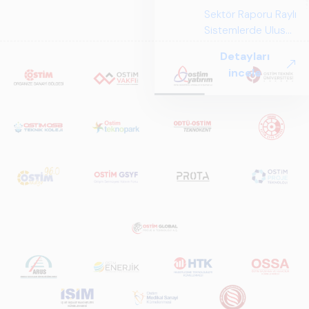
Sektör Raporu Raylı
Sistemlerde Ulusal
ve Küresel
Detayları
Perspektif ARUS
incele
tarafından
hazırlanan "Raylı
Sistemlerde Ulusal
ve Küresel
Perspektif – Sektör
Raporu 2025",
Türkiye ve dünya
genelindeki raylı
sistemler
sektörünü teknoloji
eğilimleri,
ekosistem yapısı
ve gelecek
perspektifi
açısından kapsamlı