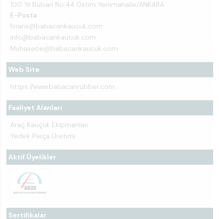
100 Yıl Bulvarı No:44 Ostim Yenimahalle/ANKARA
E-Posta
finans@babacankaucuk.com
info@babacankaucuk.com
Muhasebe@babacankaucuk.com
Web Site
https://www.babacanrubber.com
Faaliyet Alanları
Araç Kauçuk Ekipmanları
Yedek Parça Üretimi
Aktif Üyelikler
Sertifikalar