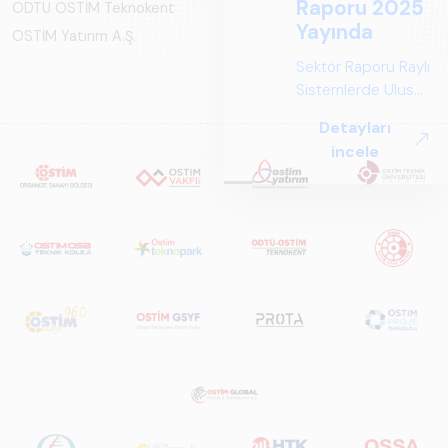
Raporu 2025
ODTÜ OSTİM Teknokent
Yayında
OSTİM Yatırım A.Ş.
Sektör Raporu Raylı
Sistemlerde Ulusal
ve Küresel
Detayları
Perspektif ARUS
incele
tarafından
hazırlanan "Raylı
Sistemlerde Ulusal
ve Küresel
Perspektif – Sektör
Raporu 2025",
Türkiye ve dünya
genelindeki raylı
sistemler
sektörünü teknoloji
eğilimleri,
ekosistem yapısı
ve gelecek