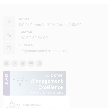
Adres
100. Yıl Bulvarı No:101/A Ostim, ANKARA
Telefon
+90 312 85 50 90
E-Posta
info@anadoluraylisistemler.org