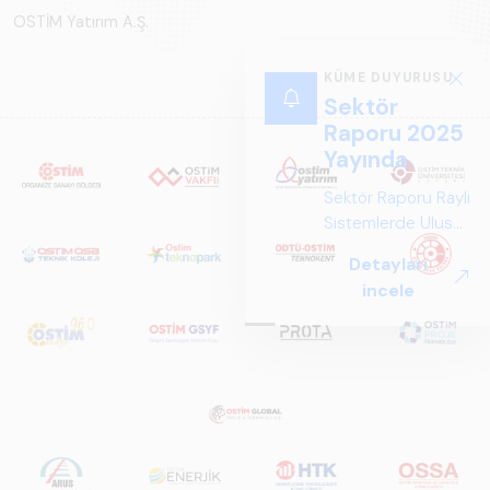
OSTİM Yatırım A.Ş.
KÜME DUYURUSU
Sektör
Raporu 2025
Yayında
Sektör Raporu Raylı
Sistemlerde Ulusal
ve Küresel
Detayları
Perspektif ARUS
incele
tarafından
hazırlanan "Raylı
Sistemlerde Ulusal
ve Küresel
Perspektif – Sektör
Raporu 2025",
Türkiye ve dünya
genelindeki raylı