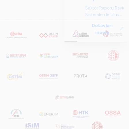
Sektör Raporu Raylı
Sistemlerde Ulusal
ve Küresel
Detayları
Perspektif ARUS
incele
tarafından
hazırlanan "Raylı
Sistemlerde Ulusal
ve Küresel
Perspektif – Sektör
Raporu 2025",
Türkiye ve dünya
genelindeki raylı
sistemler
sektörünü teknoloji
eğilimleri,
ekosistem yapısı
ve gelecek
perspektifi
açısından kapsamlı