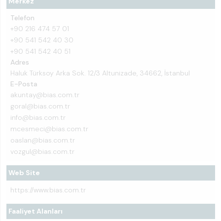
Merkez
Telefon
+90 216 474 57 01
+90 541 542 40 30
+90 541 542 40 51
Adres
Haluk Türksoy Arka Sok. 12/3 Altunizade, 34662, İstanbul
E-Posta
akuntay@bias.com.tr
goral@bias.com.tr
info@bias.com.tr
mcesmeci@bias.com.tr
oaslan@bias.com.tr
vozgul@bias.com.tr
Web Site
https://www.bias.com.tr
Faaliyet Alanları