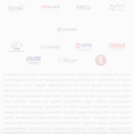
Anadolu Raylı Ulaşım Sistemleri Kümelenmesi (ARUS), raylı sistemler sektöründe
faaliyet gösteren üreticileri, tedarikçileri, teknoloji firmalarını, üniversiteleri ve kamu
kurumlarını ortak hedefler doğrultusunda bir araya getiren Türkiye'nin öncü
sektör kümelenmelerinden biridir. Güçlü bir üretim ve inovasyon ekosistemi olan
OSTİM'in öncülüğünde kurulan ARUS; demiryolu sistemleri, metro, tramvay, hafif
raylı sistemler, yüksek hızlı trenler, lokomotifler, vagon üretimi, sinyalizasyon
sistemleri, elektrifikasyon çözümleri ve raylı ulaşım altyapıları alanlarında
faaliyet gösteren paydaşlar arasında iş birliğini geliştirmektedir. Yerli ve milli raylı
sistem teknolojilerinin geliştirilmesini hedefleyen ARUS, Türkiye'nin raylı ulaşım
sanayisinin rekabet gücünü artıran önemli bir platform olarak çalışmalarını
sürdürmektedir. ARUS; Ar-Ge projeleri, uluslararası iş birlikleri, tedarik zinciri
geliştirme faaliyetleri, ihracat programları ve sanayi-üniversite iş birlikleriyle