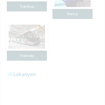
Trambüs
Metro
Tramvay
Lokasyon