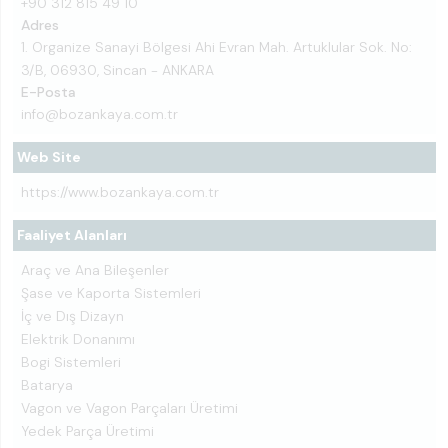
+90 312 815 49 10
Adres
1. Organize Sanayi Bölgesi Ahi Evran Mah. Artuklular Sok. No:
3/B, 06930, Sincan - ANKARA
E-Posta
info@bozankaya.com.tr
Web Site
https://www.bozankaya.com.tr
Faaliyet Alanları
Araç ve Ana Bileşenler
Şase ve Kaporta Sistemleri
İç ve Dış Dizayn
Elektrik Donanımı
Bogi Sistemleri
Batarya
Vagon ve Vagon Parçaları Üretimi
Yedek Parça Üretimi