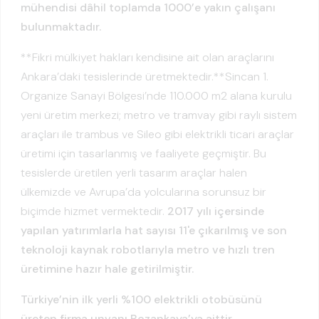
mühendisi dâhil toplamda 1000’e yakın çalışanı
bulunmaktadır.
**Fikri mülkiyet hakları kendisine ait olan araçlarını
Ankara’daki tesislerinde üretmektedir.**Sincan 1.
Organize Sanayi Bölgesi’nde 110.000 m2 alana kurulu
yeni üretim merkezi; metro ve tramvay gibi raylı sistem
araçları ile trambus ve Sileo gibi elektrikli ticari araçlar
üretimi için tasarlanmış ve faaliyete geçmiştir. Bu
tesislerde üretilen yerli tasarım araçlar halen
ülkemizde ve Avrupa’da yolcularına sorunsuz bir
biçimde hizmet vermektedir.
2017 yılı içersinde
yapılan yatırımlarla hat sayısı 11'e çıkarılmış ve son
teknoloji kaynak robotlarıyla metro ve hızlı tren
üretimine hazır hale getirilmiştir.
Türkiye’nin ilk yerli %100 elektrikli otobüsünü
üreten firma unvanı Bozankaya’ya aittir.