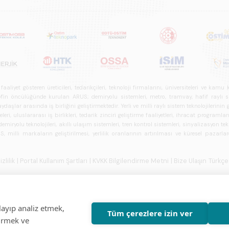
iyet gösteren üreticileri, tedarikçileri, teknoloji firmalarını, üniversiteleri ve kam
n öncülüğünde kurulan ARUS; demiryolu sistemleri, metro, tramvay, hafif raylı sistem
daşlar arasında iş birliğini geliştirmektedir. Yerli ve milli raylı sistem teknolojilerin
i, uluslararası iş birlikleri, tedarik zinciri geliştirme faaliyetleri, ihracat programla
ryolu teknolojileri, akıllı ulaşım sistemleri, tren kontrol sistemleri, sinyalizasyon tekn
 milli markaların geliştirilmesi, yerlilik oranlarının artırılması ve küresel pazarl
izlilik
| Portal Kullanım Şartları
| KVKK Bilgilendirme Metni
| Bize Ulaşın
Türkçe
layıp analiz etmek,
Tüm çerezlere izin ver
tirmek ve