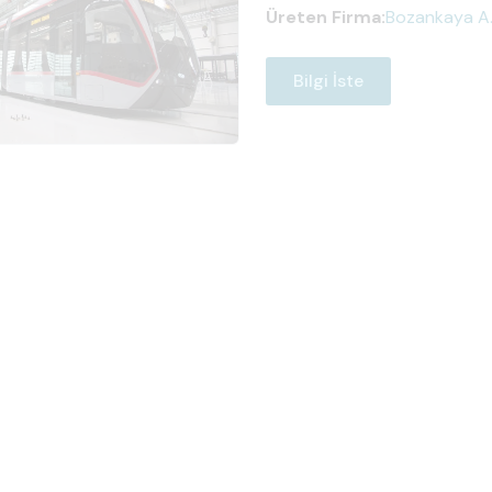
Üreten Firma:
Bozankaya A.
Bilgi İste