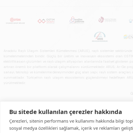
Anadolu Raylı Ulaşım Sistemleri Kümelenmesi (ARUS), raylı sistemler sektöründe faal
kümelenmelerinden biridir. Güçlü bir üretim ve inovasyon ekosistemi olan OSTİM'i
elektrifikasyon çözümleri ve raylı ulaşım altyapıları alanlarında faaliyet gösteren pay
artıran önemli bir platform olarak çalışmalarını sürdürmektedir. ARUS; Ar-Ge projeler
sanayi, teknoloji ve kümelenme deneyiminden güç alan yapı; raylı sistem araçları, demi
sunmaktadır. Türkiye'nin raylı ulaşım ekosistemini güçlendirmeyi hedefleyen ARUS,
yürütmektedir.
G
Bu sitede kullanılan çerezler hakkında
Çerezleri, sitenin performans ve kullanımı hakkında bilgi top
sosyal medya özellikleri sağlamak, içerik ve reklamları geliş