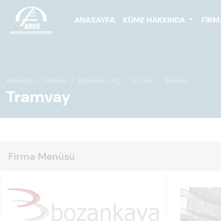
ANASAYFA
KÜME HAKKINDA
FIRM
Anasayfa
Firmalar
Bozankaya A.Ş.
Ürünler
Tramvay
Tramvay
Firma Menüsü