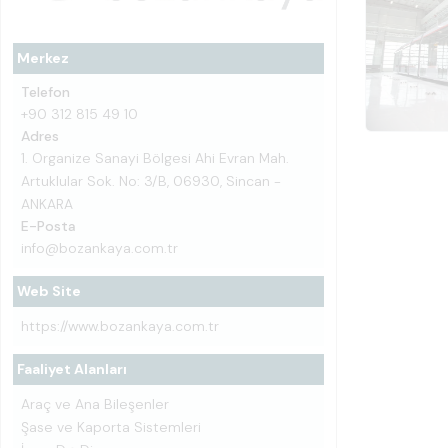
Merkez
Telefon
+90 312 815 49 10
Adres
1. Organize Sanayi Bölgesi Ahi Evran Mah.
Artuklular Sok. No: 3/B, 06930, Sincan -
ANKARA
E-Posta
info@bozankaya.com.tr
Web Site
https://www.bozankaya.com.tr
Faaliyet Alanları
Araç ve Ana Bileşenler
Şase ve Kaporta Sistemleri