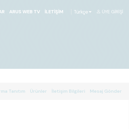
Türkçe
AR
ARUS WEB TV
İLETIŞIM
ÜYE GIRIŞI
rma Tanıtım
Ürünler
İletişim Bilgileri
Mesaj Gönder