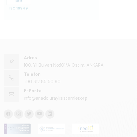
ISO 16949
Adres
100. Yıl Bulvarı No:101/A Ostim, ANKARA
Telefon
+90 312 85 50 90
E-Posta
info@anadoluraylisistemler.org