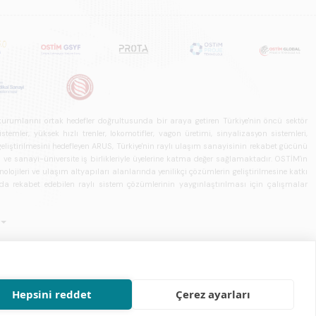
u kurumlarını ortak hedefler doğrultusunda bir araya getiren Türkiye'nin öncü sektör
ler, yüksek hızlı trenler, lokomotifler, vagon üretimi, sinyalizasyon sistemleri,
in geliştirilmesini hedefleyen ARUS, Türkiye'nin raylı ulaşım sanayisinin rekabet gücünü
rı ve sanayi-üniversite iş birlikleriyle üyelerine katma değer sağlamaktadır. OSTİM'in
olojileri ve ulaşım altyapıları alanlarında yenilikçi çözümlerin geliştirilmesine katkı
arda rekabet edebilen raylı sistem çözümlerinin yaygınlaştırılması için çalışmalar
Hepsini reddet
Çerez ayarları