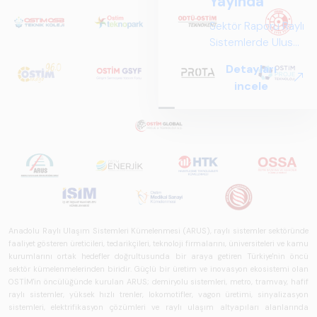
Yayında
Sektör Raporu Raylı
Sistemlerde Ulusal
ve Küresel
Detayları
Perspektif ARUS
incele
tarafından
hazırlanan "Raylı
Sistemlerde Ulusal
ve Küresel
Perspektif – Sektör
Raporu 2025",
Türkiye ve dünya
genelindeki raylı
sistemler
Anadolu Raylı Ulaşım Sistemleri Kümelenmesi (ARUS), raylı sistemler sektöründe
sektörünü teknoloji
faaliyet gösteren üreticileri, tedarikçileri, teknoloji firmalarını, üniversiteleri ve kamu
eğilimleri,
kurumlarını ortak hedefler doğrultusunda bir araya getiren Türkiye'nin öncü
ekosistem yapısı
sektör kümelenmelerinden biridir. Güçlü bir üretim ve inovasyon ekosistemi olan
OSTİM'in öncülüğünde kurulan ARUS; demiryolu sistemleri, metro, tramvay, hafif
ve gelecek
raylı sistemler, yüksek hızlı trenler, lokomotifler, vagon üretimi, sinyalizasyon
perspektifi
sistemleri, elektrifikasyon çözümleri ve raylı ulaşım altyapıları alanlarında