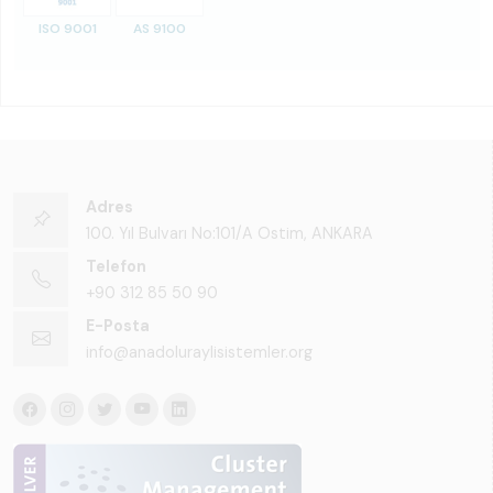
ISO 9001
AS 9100
Adres
100. Yıl Bulvarı No:101/A Ostim, ANKARA
Telefon
+90 312 85 50 90
E-Posta
info@anadoluraylisistemler.org