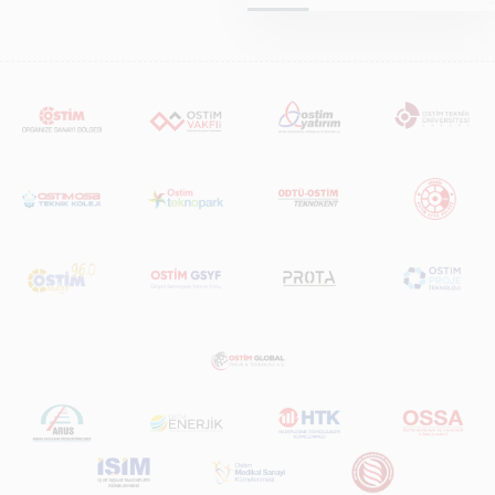
hazırlanan "Raylı
Sistemlerde Ulusal
ve Küresel
Perspektif – Sektör
Raporu 2025",
Türkiye ve dünya
genelindeki raylı
sistemler
sektörünü teknoloji
eğilimleri,
ekosistem yapısı
ve gelecek
perspektifi
açısından kapsamlı
biçimde ele alan
bir referans
çalışmasıdır.