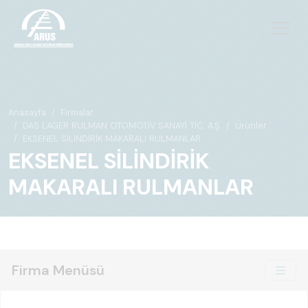
Anasayfa
Firmalar
DAS LAGER RULMAN OTOMOTİV SANAYİ TİC. A.Ş.
Ürünler
EKSENEL SİLİNDİRİK MAKARALI RULMANLAR
EKSENEL SİLİNDİRİK
MAKARALI RULMANLAR
Firma Menüsü