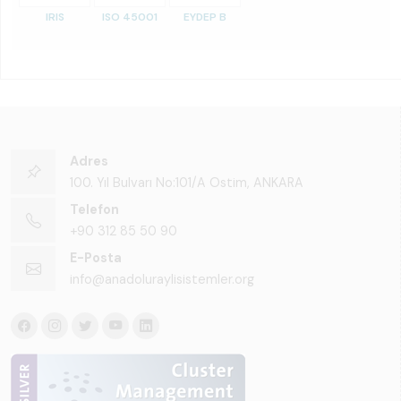
IRIS
ISO 45001
EYDEP B
Adres
100. Yıl Bulvarı No:101/A Ostim, ANKARA
Telefon
+90 312 85 50 90
E-Posta
info@anadoluraylisistemler.org