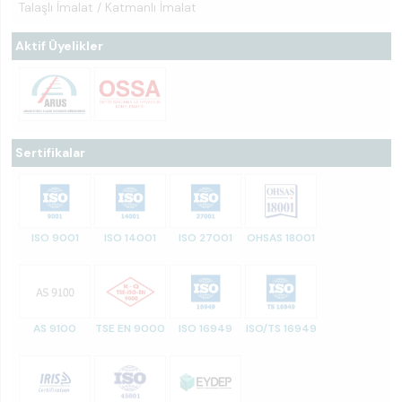
Talaşlı İmalat / Katmanlı İmalat
Aktif Üyelikler
Sertifikalar
ISO 9001
ISO 14001
ISO 27001
OHSAS 18001
AS 9100
TSE EN 9000
ISO 16949
ISO/TS 16949