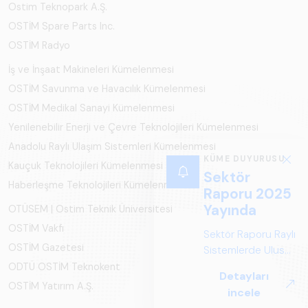
Ostim Teknopark A.Ş.
OSTİM Spare Parts Inc.
OSTİM Radyo
İş ve İnşaat Makineleri Kümelenmesi
OSTİM Savunma ve Havacılık Kümelenmesi
OSTİM Medikal Sanayi Kümelenmesi
Yenilenebilir Enerji ve Çevre Teknolojileri Kümelenmesi
Anadolu Raylı Ulaşım Sistemleri Kümelenmesi
KÜME DUYURUSU
Kauçuk Teknolojileri Kümelenmesi
Sektör
Haberleşme Teknolojileri Kümelenmesi
Raporu 2025
Yayında
OTÜSEM | Ostim Teknik Üniversitesi
OSTİM Vakfı
Sektör Raporu Raylı
OSTİM Gazetesi
Sistemlerde Ulusal
ve Küresel
ODTÜ OSTİM Teknokent
Detayları
Perspektif ARUS
OSTİM Yatırım A.Ş.
incele
tarafından