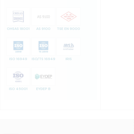
OHSAS 18001
AS 9100
TSE EN 9000
ISO 16949
ISO/TS 16949
IRIS
ISO 45001
EYDEP B