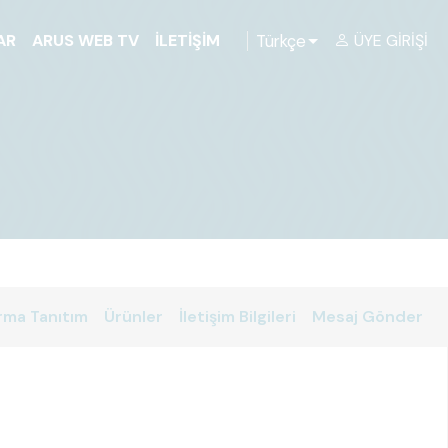
Türkçe
AR
ARUS WEB TV
İLETIŞIM
ÜYE GIRIŞI
rma Tanıtım
Ürünler
İletişim Bilgileri
Mesaj Gönder