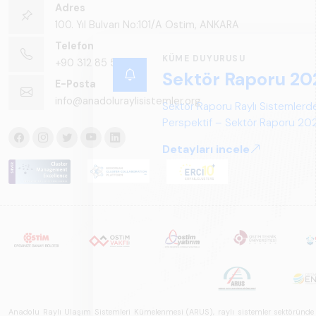
Adres
100. Yıl Bulvarı No:101/A Ostim, ANKARA
Telefon
+90 312 85 50 90
E-Posta
info@anadoluraylisistemler.org
Anadolu Raylı Ulaşım Sistemleri Kümelenmesi (ARUS), raylı sistemler sektöründe faal