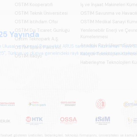
OSTİM Kooperatifi
İş ve İnşaat Makineleri Kü
OSTİM Teknik Üniversitesi
OSTİM Savunma ve Havacıl
OSTİM İstihdam Ofisi
OSTİM Medikal Sanayi Küm
OSTİM Dış Ticaret Günlüğü
Yenilenebilir Enerji ve Çevre
Kümelenmesi
Ostim Teknopark A.Ş.
Anadolu Raylı Ulaşım Siste
OSTİM Spare Parts Inc.
Kauçuk Teknolojileri Kümel
OSTİM Radyo
Haberleşme Teknolojileri 
iyet gösteren üreticileri, tedarikçileri, teknoloji firmalarını, üniversiteleri ve kam