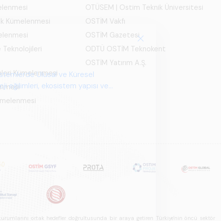
melenmesi
OTÜSEM | Ostim Teknik Üniversitesi
ık Kümelenmesi
OSTİM Vakfı
elenmesi
OSTİM Gazetesi
 Teknolojileri
ODTÜ OSTİM Teknokent
OSTİM Yatırım A.Ş.
mleri Kümelenmesi
enmesi
Kümelenmesi
u kurumlarını ortak hedefler doğrultusunda bir araya getiren Türkiye'nin öncü sektör