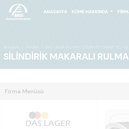
ANASAYFA
KÜME HAKKINDA
FIRM
Anasayfa
Firmalar
DAS LAGER RULMAN OTOMOTİV SANAYİ TİC. A.Ş.
SİLİNDİRİK MAKARALI RULM
Firma Menüsü