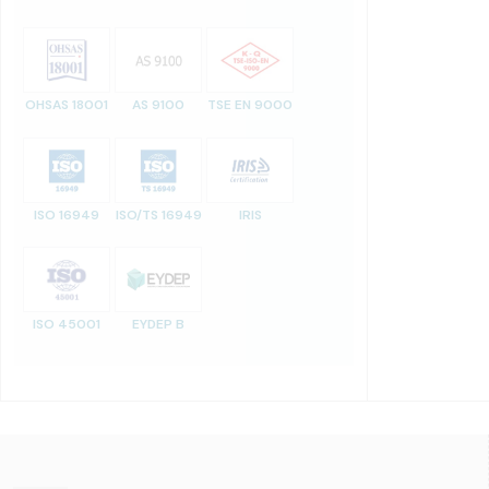
OHSAS 18001
AS 9100
TSE EN 9000
ISO 16949
ISO/TS 16949
IRIS
ISO 45001
EYDEP B