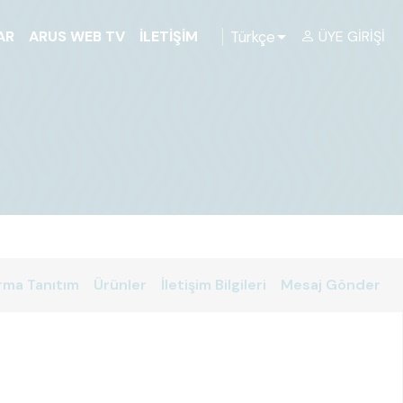
Türkçe
AR
ARUS WEB TV
İLETIŞIM
ÜYE GIRIŞI
rma Tanıtım
Ürünler
İletişim Bilgileri
Mesaj Gönder