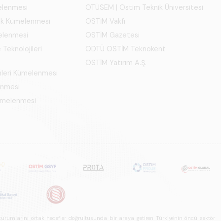
melenmesi
OTÜSEM | Ostim Teknik Üniversitesi
ık Kümelenmesi
OSTİM Vakfı
elenmesi
OSTİM Gazetesi
 Teknolojileri
ODTÜ OSTİM Teknokent
OSTİM Yatırım A.Ş.
mleri Kümelenmesi
enmesi
Kümelenmesi
u kurumlarını ortak hedefler doğrultusunda bir araya getiren Türkiye'nin öncü sektör