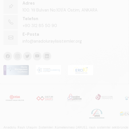
Adres
100. Yıl Bulvarı No:101/A Ostim, ANKARA
Telefon
+90 312 85 50 90
E-Posta
info@anadoluraylisistemler.org
Anadolu Raylı Ulaşım Sistemleri Kümelenmesi (ARUS), raylı sistemler sektöründe faal