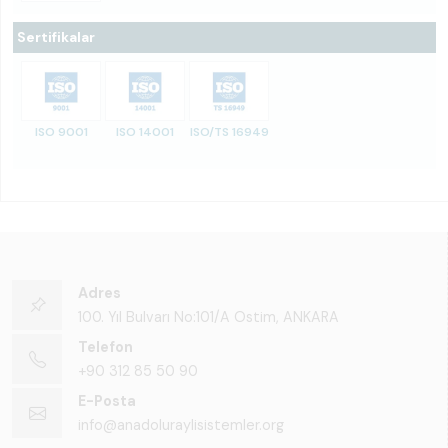
Sertifikalar
ISO 9001
ISO 14001
ISO/TS 16949
Adres
100. Yıl Bulvarı No:101/A Ostim, ANKARA
Telefon
+90 312 85 50 90
E-Posta
info@anadoluraylisistemler.org