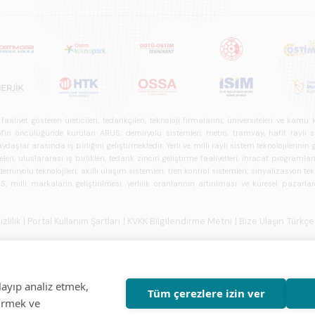
psamlı biçimde ele alan bir referans çalışmasıdır.
iyet gösteren üreticileri, tedarikçileri, teknoloji firmalarını, üniversiteleri ve kam
n öncülüğünde kurulan ARUS; demiryolu sistemleri, metro, tramvay, hafif raylı sistem
daşlar arasında iş birliğini geliştirmektedir. Yerli ve milli raylı sistem teknolojilerin
i, uluslararası iş birlikleri, tedarik zinciri geliştirme faaliyetleri, ihracat programla
ryolu teknolojileri, akıllı ulaşım sistemleri, tren kontrol sistemleri, sinyalizasyon tekn
 milli markaların geliştirilmesi, yerlilik oranlarının artırılması ve küresel pazarl
izlilik
| Portal Kullanım Şartları
| KVKK Bilgilendirme Metni
| Bize Ulaşın
Türkçe
layıp analiz etmek,
Tüm çerezlere izin ver
tirmek ve