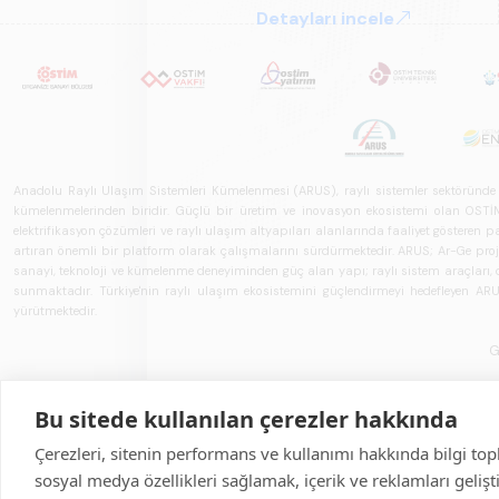
gelecek perspektifi açısından ka
Detayları incele
Anadolu Raylı Ulaşım Sistemleri Kümelenmesi (ARUS), raylı sistemler sektöründe faal
kümelenmelerinden biridir. Güçlü bir üretim ve inovasyon ekosistemi olan OSTİM'i
elektrifikasyon çözümleri ve raylı ulaşım altyapıları alanlarında faaliyet gösteren pay
artıran önemli bir platform olarak çalışmalarını sürdürmektedir. ARUS; Ar-Ge projeler
sanayi, teknoloji ve kümelenme deneyiminden güç alan yapı; raylı sistem araçları, demi
sunmaktadır. Türkiye'nin raylı ulaşım ekosistemini güçlendirmeyi hedefleyen ARUS,
yürütmektedir.
G
Bu sitede kullanılan çerezler hakkında
Çerezleri, sitenin performans ve kullanımı hakkında bilgi top
sosyal medya özellikleri sağlamak, içerik ve reklamları geliş