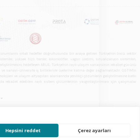
u kurumlarını ortak hedefler doğrultusunda bir araya getiren Türkiye'nin öncü sektör
ler, yüksek hızlı trenler, lokomotifler, vagon üretimi, sinyalizasyon sistemleri,
in geliştirilmesini hedefleyen ARUS, Türkiye'nin raylı ulaşım sanayisinin rekabet gücünü
rı ve sanayi-üniversite iş birlikleriyle üyelerine katma değer sağlamaktadır. OSTİM'in
olojileri ve ulaşım altyapıları alanlarında yenilikçi çözümlerin geliştirilmesine katkı
arda rekabet edebilen raylı sistem çözümlerinin yaygınlaştırılması için çalışmalar
Hepsini reddet
Çerez ayarları