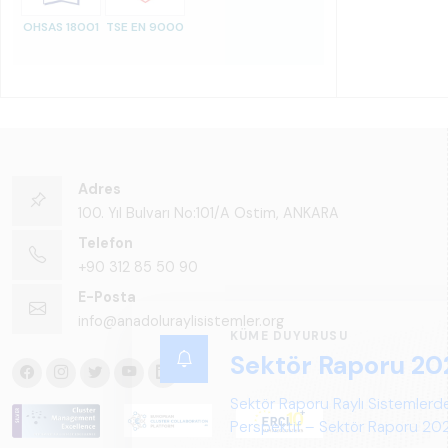
OHSAS 18001
TSE EN 9000
Adres
100. Yıl Bulvarı No:101/A Ostim, ANKARA
Telefon
+90 312 85 50 90
E-Posta
info@anadoluraylisistemler.org
KÜME DUYURUSU
Sektör Raporu 20
Sektör Raporu Raylı Sistemlerde
Perspektif – Sektör Raporu 2025