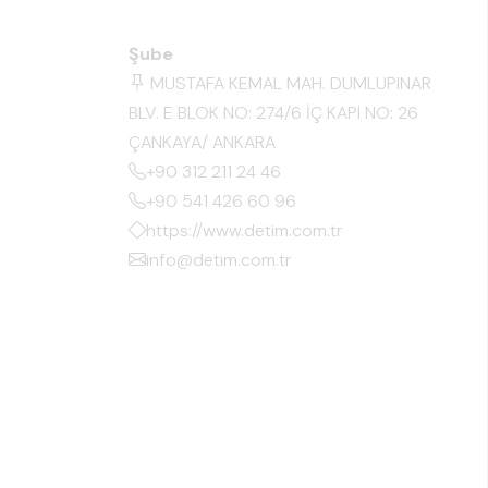
Şube
MUSTAFA KEMAL MAH. DUMLUPINAR
BLV. E BLOK NO: 274/6 İÇ KAPI NO: 26
ÇANKAYA/ ANKARA
+90 312 211 24 46
+90 541 426 60 96
https://www.detim.com.tr
info@detim.com.tr