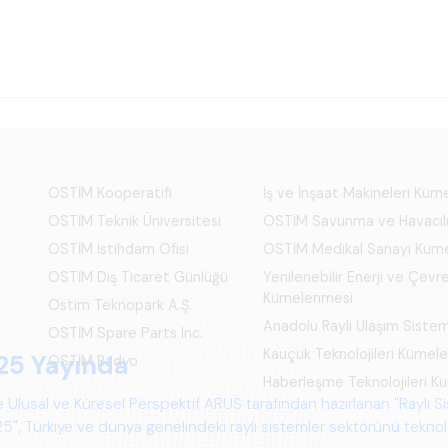
OSTİM Kooperatifi
İş ve İnşaat Makineleri Kü
OSTİM Teknik Üniversitesi
OSTİM Savunma ve Havacıl
OSTİM İstihdam Ofisi
OSTİM Medikal Sanayi Küm
OSTİM Dış Ticaret Günlüğü
Yenilenebilir Enerji ve Çevre
Kümelenmesi
Ostim Teknopark A.Ş.
Anadolu Raylı Ulaşım Siste
OSTİM Spare Parts Inc.
Kauçuk Teknolojileri Kümel
25 Yayında
OSTİM Radyo
Haberleşme Teknolojileri 
 Ulusal ve Küresel Perspektif ARUS tarafından hazırlanan "Raylı S
", Türkiye ve dünya genelindeki raylı sistemler sektörünü teknoloj