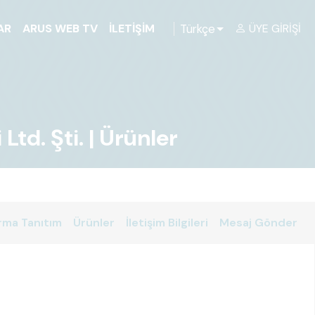
Türkçe
AR
ARUS WEB TV
İLETIŞIM
ÜYE GIRIŞI
d. Şti. | Ürünler
rma Tanıtım
Ürünler
İletişim Bilgileri
Mesaj Gönder