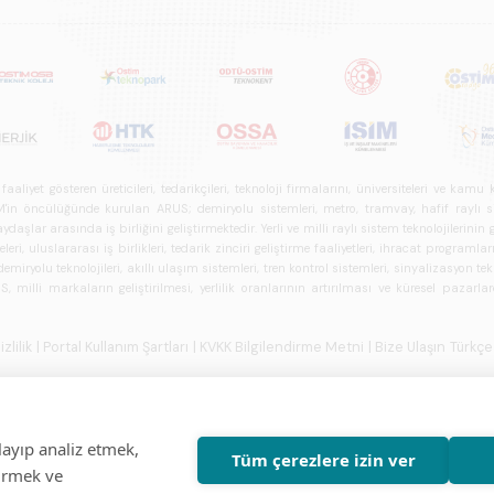
iyet gösteren üreticileri, tedarikçileri, teknoloji firmalarını, üniversiteleri ve kam
n öncülüğünde kurulan ARUS; demiryolu sistemleri, metro, tramvay, hafif raylı sistem
daşlar arasında iş birliğini geliştirmektedir. Yerli ve milli raylı sistem teknolojilerin
i, uluslararası iş birlikleri, tedarik zinciri geliştirme faaliyetleri, ihracat programla
ryolu teknolojileri, akıllı ulaşım sistemleri, tren kontrol sistemleri, sinyalizasyon tekn
 milli markaların geliştirilmesi, yerlilik oranlarının artırılması ve küresel pazarl
izlilik
| Portal Kullanım Şartları
| KVKK Bilgilendirme Metni
| Bize Ulaşın
Türkçe
layıp analiz etmek,
Tüm çerezlere izin ver
tirmek ve