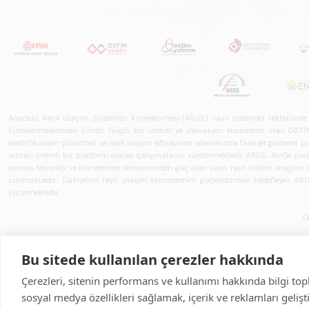
Anadolu Raylı Ulaşım Sistemleri Kümelenmesi (ARUS), raylı sistemler sektöründe faal
kümelenmelerinden biridir. Güçlü bir üretim ve inovasyon ekosistemi olan OSTİM'i
elektrifikasyon çözümleri ve raylı ulaşım altyapıları alanlarında faaliyet gösteren pay
artıran önemli bir platform olarak çalışmalarını sürdürmektedir. ARUS; Ar-Ge projeler
sanayi, teknoloji ve kümelenme deneyiminden güç alan yapı; raylı sistem araçları, demi
sunmaktadır. Türkiye'nin raylı ulaşım ekosistemini güçlendirmeyi hedefleyen ARUS,
yürütmektedir.
G
Bu sitede kullanılan çerezler hakkında
Çerezleri, sitenin performans ve kullanımı hakkında bilgi top
sosyal medya özellikleri sağlamak, içerik ve reklamları geliş