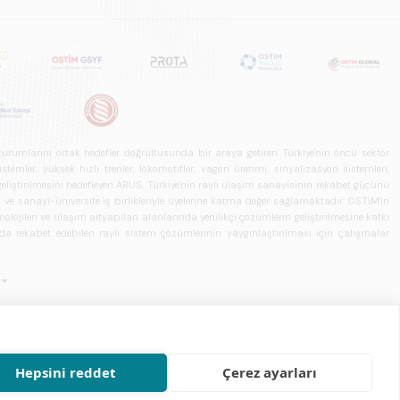
u kurumlarını ortak hedefler doğrultusunda bir araya getiren Türkiye'nin öncü sektör
ler, yüksek hızlı trenler, lokomotifler, vagon üretimi, sinyalizasyon sistemleri,
in geliştirilmesini hedefleyen ARUS, Türkiye'nin raylı ulaşım sanayisinin rekabet gücünü
rı ve sanayi-üniversite iş birlikleriyle üyelerine katma değer sağlamaktadır. OSTİM'in
olojileri ve ulaşım altyapıları alanlarında yenilikçi çözümlerin geliştirilmesine katkı
arda rekabet edebilen raylı sistem çözümlerinin yaygınlaştırılması için çalışmalar
Hepsini reddet
Çerez ayarları