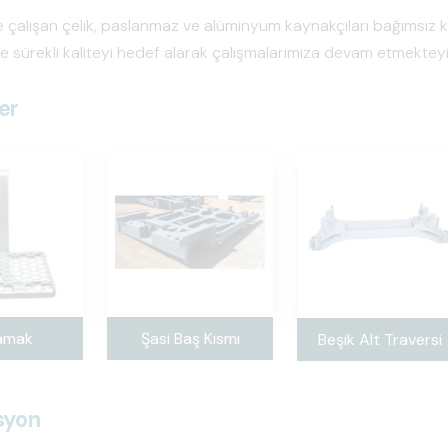
çalışan çelik, paslanmaz ve alüminyum kaynakçıları bağımsız kuru
e sürekli kaliteyi hedef alarak çalışmalarımıza devam etmekteyi
er
amak
Şasi Baş Kısmı
Beşik Alt Traversi
syon