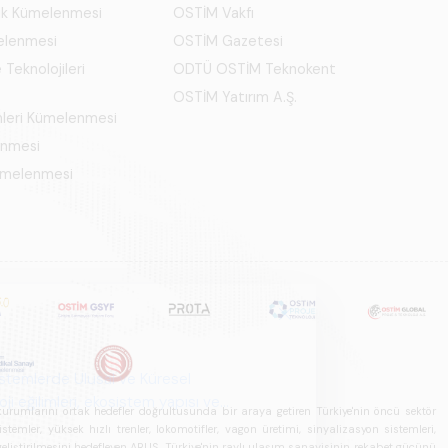
ık Kümelenmesi
OSTİM Vakfı
elenmesi
OSTİM Gazetesi
 Teknolojileri
ODTÜ OSTİM Teknokent
OSTİM Yatırım A.Ş.
mleri Kümelenmesi
enmesi
Kümelenmesi
u kurumlarını ortak hedefler doğrultusunda bir araya getiren Türkiye'nin öncü sektör
ler, yüksek hızlı trenler, lokomotifler, vagon üretimi, sinyalizasyon sistemleri,
in geliştirilmesini hedefleyen ARUS, Türkiye'nin raylı ulaşım sanayisinin rekabet gücünü