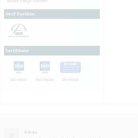
Yedek Parça Üretimi
Aktif Üyelikler
Sertifikalar
ISO 9001
ISO 14001
EN 15085
Adres