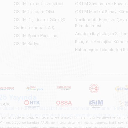
OSTİM Teknik Üniversitesi
OSTİM Savunma ve Havacıl
OSTİM İstihdam Ofisi
OSTİM Medikal Sanayi Küm
OSTİM Dış Ticaret Günlüğü
Yenilenebilir Enerji ve Çevre
Kümelenmesi
Ostim Teknopark A.Ş.
Anadolu Raylı Ulaşım Siste
OSTİM Spare Parts Inc.
Kauçuk Teknolojileri Kümel
OSTİM Radyo
Haberleşme Teknolojileri 
iyet gösteren üreticileri, tedarikçileri, teknoloji firmalarını, üniversiteleri ve kam
n öncülüğünde kurulan ARUS; demiryolu sistemleri, metro, tramvay, hafif raylı sistem
daşlar arasında iş birliğini geliştirmektedir. Yerli ve milli raylı sistem teknolojilerin