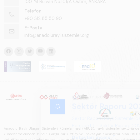
100. Yıl Bulvarı No:101/A Ostim, ANKARA
Telefon
+90 312 85 50 90
E-Posta
info@anadoluraylisistemler.org
Anadolu Raylı Ulaşım Sistemleri Kümelenmesi (ARUS), raylı sistemler sektöründe faal
kümelenmelerinden biridir. Güçlü bir üretim ve inovasyon ekosistemi olan OSTİM'i
elektrifikasyon çözümleri ve raylı ulaşım altyapıları alanlarında faaliyet gösteren pay