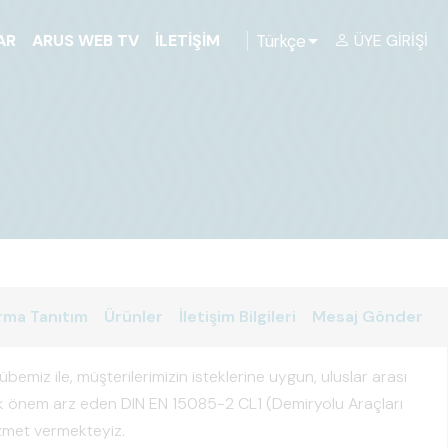
Türkçe
AR
ARUS WEB TV
İLETIŞIM
ÜYE GIRIŞI
rma Tanıtım
Ürünler
İletişim Bilgileri
Mesaj Gönder
übemiz ile, müşterilerimizin isteklerine uygun, uluslar arası
ük önem arz eden DIN EN 15085-2 CL1 (Demiryolu Araçları
hizmet vermekteyiz.