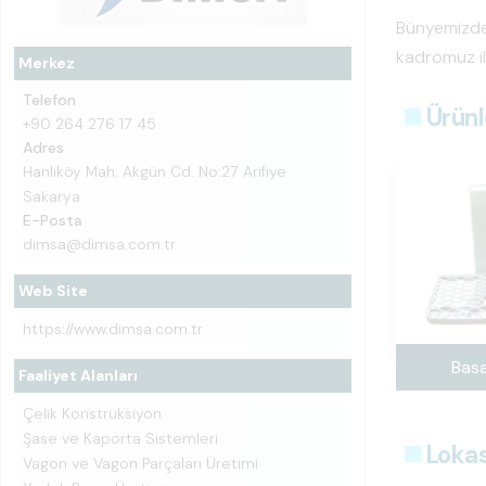
Bünyemizde 
kadromuz il
Merkez
Telefon
Ürünl
+90 264 276 17 45
Adres
Hanlıköy Mah. Akgün Cd. No:27 Arifiye
Sakarya
E-Posta
dimsa@dimsa.com.tr
Web Site
https://www.dimsa.com.tr
Bas
Faaliyet Alanları
Çelik Konstrüksiyon
Şase ve Kaporta Sistemleri
Loka
Vagon ve Vagon Parçaları Üretimi