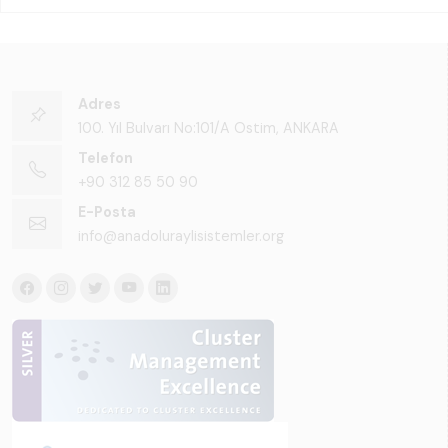
Adres
100. Yıl Bulvarı No:101/A Ostim, ANKARA
Telefon
+90 312 85 50 90
E-Posta
info@anadoluraylisistemler.org