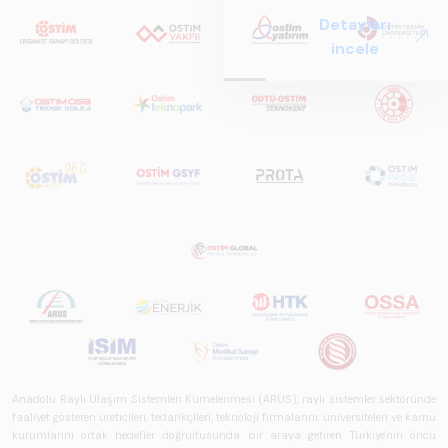
ve Küresel
Detayları
Perspektif ARUS
incele
tarafından
hazırlanan "Raylı
Sistemlerde Ulusal
ve Küresel
Perspektif – Sektör
Raporu 2025",
Türkiye ve dünya
genelindeki raylı
sistemler
sektörünü teknoloji
eğilimleri,
ekosistem yapısı
ve gelecek
perspektifi
açısından kapsamlı
biçimde ele alan
Anadolu Raylı Ulaşım Sistemleri Kümelenmesi (ARUS), raylı sistemler sektöründe
faaliyet gösteren üreticileri, tedarikçileri, teknoloji firmalarını, üniversiteleri ve kamu
bir referans
kurumlarını ortak hedefler doğrultusunda bir araya getiren Türkiye'nin öncü
çalışmasıdır.