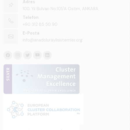
Adres
100. Yıl Bulvarı No:101/A Ostim, ANKARA
Telefon
+90 312 85 50 90
E-Posta
info@anadoluraylisistemler.org