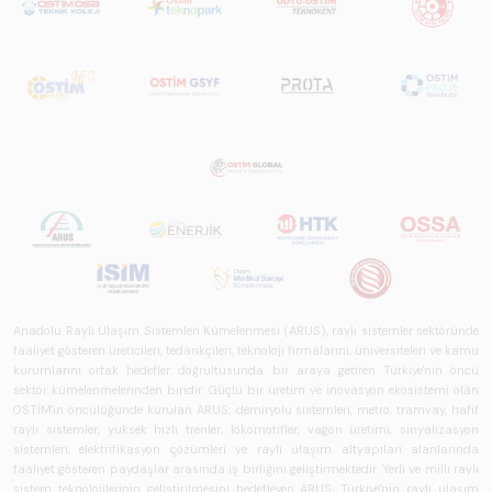
Anadolu Raylı Ulaşım Sistemleri Kümelenmesi (ARUS), raylı sistemler sektöründe
faaliyet gösteren üreticileri, tedarikçileri, teknoloji firmalarını, üniversiteleri ve kamu
kurumlarını ortak hedefler doğrultusunda bir araya getiren Türkiye'nin öncü
sektör kümelenmelerinden biridir. Güçlü bir üretim ve inovasyon ekosistemi olan
OSTİM'in öncülüğünde kurulan ARUS; demiryolu sistemleri, metro, tramvay, hafif
raylı sistemler, yüksek hızlı trenler, lokomotifler, vagon üretimi, sinyalizasyon
sistemleri, elektrifikasyon çözümleri ve raylı ulaşım altyapıları alanlarında
faaliyet gösteren paydaşlar arasında iş birliğini geliştirmektedir. Yerli ve milli raylı
sistem teknolojilerinin geliştirilmesini hedefleyen ARUS, Türkiye'nin raylı ulaşım