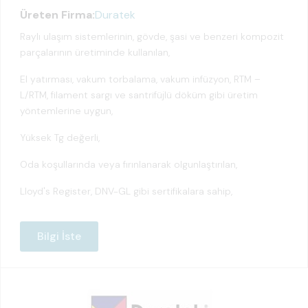
Üreten Firma:
Duratek
Raylı ulaşım sistemlerinin, gövde, şasi ve benzeri kompozit
parçalarının üretiminde kullanılan,
El yatırması, vakum torbalama, vakum infüzyon, RTM –
L/RTM, filament sargı ve santrifüjlü döküm gibi üretim
yöntemlerine uygun,
Yüksek Tg değerli,
Oda koşullarında veya fırınlanarak olgunlaştırılan,
Lloyd's Register, DNV-GL gibi sertifikalara sahip,
Bilgi İste