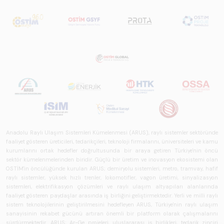
Anadolu Raylı Ulaşım Sistemleri Kümelenmesi (ARUS), raylı sistemler sektöründe
faaliyet gösteren üreticileri, tedarikçileri, teknoloji firmalarını, üniversiteleri ve kamu
kurumlarını ortak hedefler doğrultusunda bir araya getiren Türkiye'nin öncü
sektör kümelenmelerinden biridir. Güçlü bir üretim ve inovasyon ekosistemi olan
OSTİM'in öncülüğünde kurulan ARUS; demiryolu sistemleri, metro, tramvay, hafif
raylı sistemler, yüksek hızlı trenler, lokomotifler, vagon üretimi, sinyalizasyon
sistemleri, elektrifikasyon çözümleri ve raylı ulaşım altyapıları alanlarında
faaliyet gösteren paydaşlar arasında iş birliğini geliştirmektedir. Yerli ve milli raylı
sistem teknolojilerinin geliştirilmesini hedefleyen ARUS, Türkiye'nin raylı ulaşım
sanayisinin rekabet gücünü artıran önemli bir platform olarak çalışmalarını
sürdürmektedir. ARUS; Ar-Ge projeleri, uluslararası iş birlikleri, tedarik zinciri