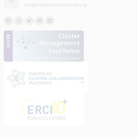
info@anadoluraylisistemler.org