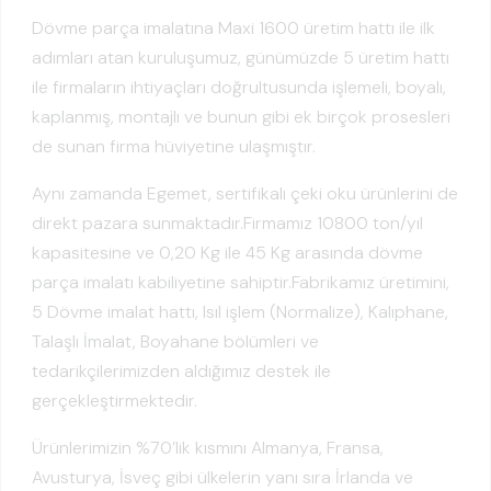
Dövme parça imalatına Maxi 1600 üretim hattı ile ilk
adımları atan kuruluşumuz, günümüzde 5 üretim hattı
ile firmaların ihtiyaçları doğrultusunda işlemeli, boyalı,
kaplanmış, montajlı ve bunun gibi ek birçok prosesleri
de sunan firma hüviyetine ulaşmıştır.
Aynı zamanda Egemet, sertifikalı çeki oku ürünlerini de
direkt pazara sunmaktadır.Firmamız 10800 ton/yıl
kapasitesine ve 0,20 Kg ile 45 Kg arasında dövme
parça imalatı kabiliyetine sahiptir.Fabrikamız üretimini,
5 Dövme imalat hattı, Isıl işlem (Normalize), Kalıphane,
Talaşlı İmalat, Boyahane bölümleri ve
tedarikçilerimizden aldığımız destek ile
gerçekleştirmektedir.
Ürünlerimizin %70’lik kısmını Almanya, Fransa,
Avusturya, İsveç gibi ülkelerin yanı sıra İrlanda ve