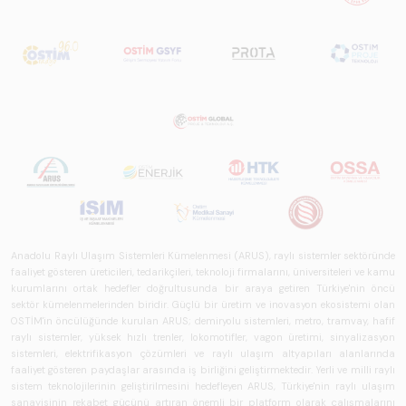
perspektifi
açısından kapsamlı
biçimde ele alan
bir referans
çalışmasıdır.
Anadolu Raylı Ulaşım Sistemleri Kümelenmesi (ARUS), raylı sistemler sektöründe
faaliyet gösteren üreticileri, tedarikçileri, teknoloji firmalarını, üniversiteleri ve kamu
kurumlarını ortak hedefler doğrultusunda bir araya getiren Türkiye'nin öncü
sektör kümelenmelerinden biridir. Güçlü bir üretim ve inovasyon ekosistemi olan
OSTİM'in öncülüğünde kurulan ARUS; demiryolu sistemleri, metro, tramvay, hafif
raylı sistemler, yüksek hızlı trenler, lokomotifler, vagon üretimi, sinyalizasyon
sistemleri, elektrifikasyon çözümleri ve raylı ulaşım altyapıları alanlarında
faaliyet gösteren paydaşlar arasında iş birliğini geliştirmektedir. Yerli ve milli raylı
sistem teknolojilerinin geliştirilmesini hedefleyen ARUS, Türkiye'nin raylı ulaşım
sanayisinin rekabet gücünü artıran önemli bir platform olarak çalışmalarını