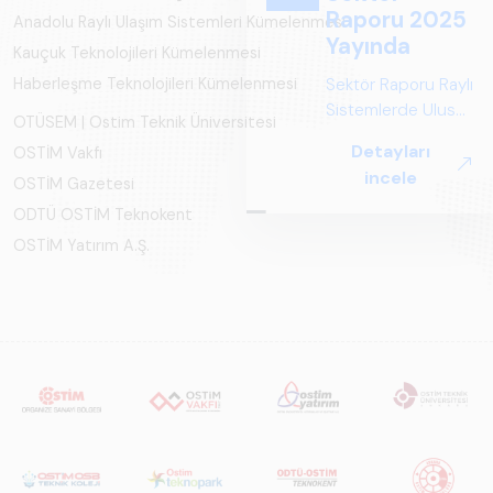
Raporu 2025
Anadolu Raylı Ulaşım Sistemleri Kümelenmesi
Yayında
Kauçuk Teknolojileri Kümelenmesi
Sektör Raporu Raylı
Haberleşme Teknolojileri Kümelenmesi
Sistemlerde Ulusal
OTÜSEM | Ostim Teknik Üniversitesi
ve Küresel
Detayları
OSTİM Vakfı
Perspektif ARUS
incele
OSTİM Gazetesi
tarafından
hazırlanan "Raylı
ODTÜ OSTİM Teknokent
Sistemlerde Ulusal
OSTİM Yatırım A.Ş.
ve Küresel
Perspektif – Sektör
Raporu 2025",
Türkiye ve dünya
genelindeki raylı
sistemler
sektörünü teknoloji
eğilimleri,
ekosistem yapısı
ve gelecek