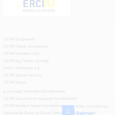
OSTİM Kooperatifi
OSTİM Teknik Üniversitesi
OSTİM İstihdam Ofisi
OSTİM Dış Ticaret Günlüğü
Ostim Teknopark A.Ş.
OSTİM Spare Parts Inc.
OSTİM Radyo
İş ve İnşaat Makineleri Kümelenmesi
OSTİM Savunma ve Havacılık Kümelenmesi
OSTİM Medikal Sanayi Kümelenmesi
KÜME DUYURUSU
Sektör
Yenilenebilir Enerji ve Çevre Teknolojileri Kümelenmesi