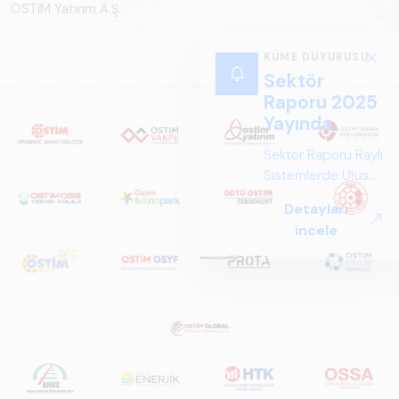
OSTİM Yatırım A.Ş.
KÜME DUYURUSU
Sektör
Raporu 2025
Yayında
Sektör Raporu Raylı
Sistemlerde Ulusal
ve Küresel
Detayları
Perspektif ARUS
incele
tarafından
hazırlanan "Raylı
Sistemlerde Ulusal
ve Küresel
Perspektif – Sektör
Raporu 2025",
Türkiye ve dünya
genelindeki raylı