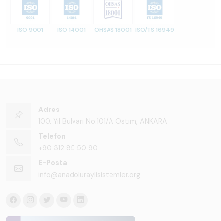
ISO 9001
ISO 14001
OHSAS 18001
ISO/TS 16949
Adres
100. Yıl Bulvarı No:101/A Ostim, ANKARA
Telefon
+90 312 85 50 90
E-Posta
info@anadoluraylisistemler.org