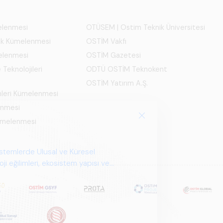
melenmesi
OTÜSEM | Ostim Teknik Üniversitesi
ık Kümelenmesi
OSTİM Vakfı
elenmesi
OSTİM Gazetesi
 Teknolojileri
ODTÜ OSTİM Teknokent
OSTİM Yatırım A.Ş.
mleri Kümelenmesi
enmesi
Kümelenmesi
istemlerde Ulusal ve Küresel
i eğilimleri, ekosistem yapısı ve