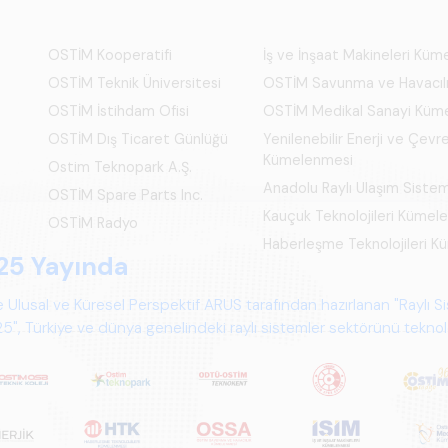
OSTİM Kooperatifi
İş ve İnşaat Makineleri Kü
OSTİM Teknik Üniversitesi
OSTİM Savunma ve Havacıl
OSTİM İstihdam Ofisi
OSTİM Medikal Sanayi Küm
OSTİM Dış Ticaret Günlüğü
Yenilenebilir Enerji ve Çevre
Kümelenmesi
Ostim Teknopark A.Ş.
Anadolu Raylı Ulaşım Siste
OSTİM Spare Parts Inc.
Kauçuk Teknolojileri Kümel
OSTİM Radyo
Haberleşme Teknolojileri 
25 Yayında
 Ulusal ve Küresel Perspektif ARUS tarafından hazırlanan "Raylı S
", Türkiye ve dünya genelindeki raylı sistemler sektörünü teknoloj
psamlı biçimde ele alan bir referans çalışmasıdır.