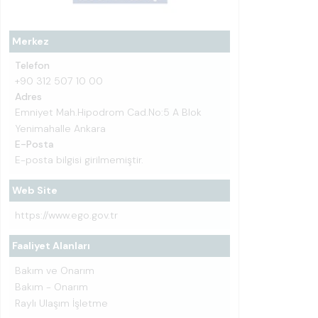
Merkez
Telefon
+90 312 507 10 00
Adres
Emniyet Mah.Hipodrom Cad.No:5 A Blok
Yenimahalle Ankara
E-Posta
E-posta bilgisi girilmemiştir.
Web Site
https://www.ego.gov.tr
Faaliyet Alanları
Bakım ve Onarım
Bakım - Onarım
Raylı Ulaşım İşletme