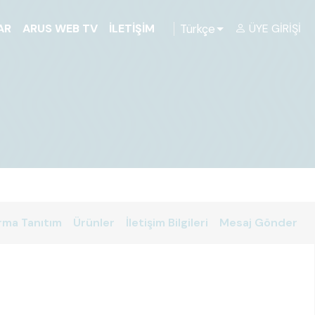
Türkçe
AR
ARUS WEB TV
İLETIŞIM
ÜYE GIRIŞI
rma Tanıtım
Ürünler
İletişim Bilgileri
Mesaj Gönder