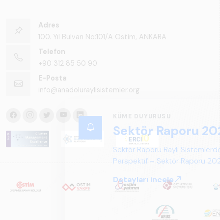
Adres
100. Yıl Bulvarı No:101/A Ostim, ANKARA
Telefon
+90 312 85 50 90
E-Posta
info@anadoluraylisistemler.org
KÜME DUYURUSU
Sektör Raporu 20
Sektör Raporu Raylı Sistemlerde
Perspektif – Sektör Raporu 2025
gelecek perspektifi açısından ka
Detayları incele