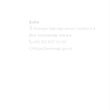
Şube
Emniyet Mah.Hipodrom Cad.No:5 A
Blok Yenimahalle Ankara
+90 312 507 10 00
https://www.ego.gov.tr