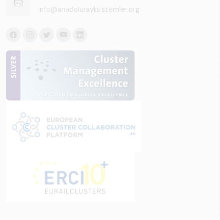
info@anadoluraylisistemler.org